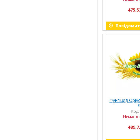
475,5
Повідомити
Фунгіцид Оріус
л
Код:
Немає в 
489,7