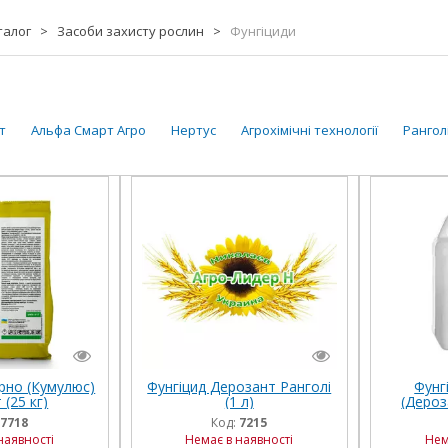
талог
>
Засоби захисту рослин
>
Фунгіциди
т
Альфа Смарт Агро
Нертус
Агрохімічні технології
Рангол
рно (Кумулюс)
Фунгіцид Дерозант Ранголі
Фунг
 (25 кг)
(1 л)
(Дероз
7718
Код:
7215
наявності
Немає в наявності
Нем