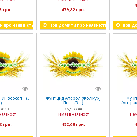
4
3 грн.
479,82 грн.
 про наявність
Повідомити про наявність
Повідо
 Універсал - (5
Фунгіцид Аперол (Фолікур)
Фунг
)
Пест (5 л)
(Антрак
7863
Код:
7744
наявності
Немає в наявності
Нем
2 грн.
492,69 грн.
4