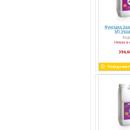
Фунгіцид Зах
М) Украв
Код
Немає в 
394,6
Повідомити