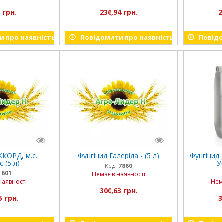
 грн.
236,94 грн.
2
 про наявність
Повідомити про наявність
Повідо
ККОРД, м.с.
Фунгіцид Галеріда - (5 л)
Фунгіцид
 (5 л)
У
Код:
7860
:
601
Немає в наявності
наявності
Нем
300,63 грн.
5 грн.
3