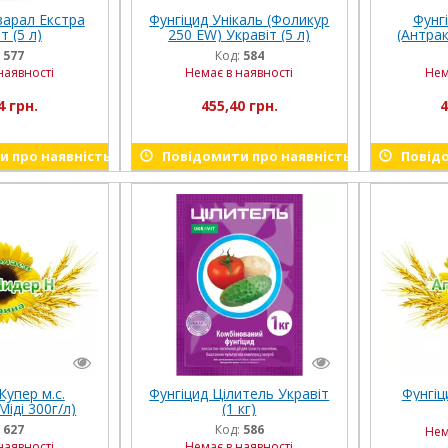
зарал Екстра
Фунгіцид Унікаль (Фоликур
Фунг
т (5 л)
250 EW) Укравіт (5 л)
(Антрак
:
577
Код:
584
наявності
Немає в наявності
Нем
4 грн.
455,40 грн.
4
 про наявність
Повідомити про наявність
Повідо
Купер м.с.
Фунгіцид Цілитель Укравіт
Фунгіци
Міді 300г/л)
(1 кг)
 (5 л)
:
627
Код:
586
Нем
наявності
Немає в наявності