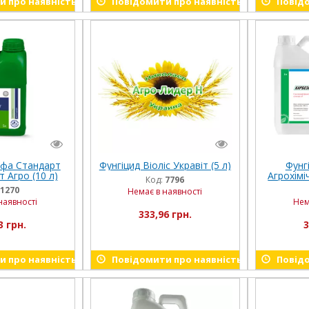
 про наявність
Повідомити про наявність
Повідо
ьфа Стандарт
Фунгіцид Віоліс Укравіт (5 л)
Фунг
 Агро (10 л)
Агрохіміч
Код:
7796
1270
Немає в наявності
наявності
Нем
333,96 грн.
3 грн.
3
 про наявність
Повідомити про наявність
Повідо