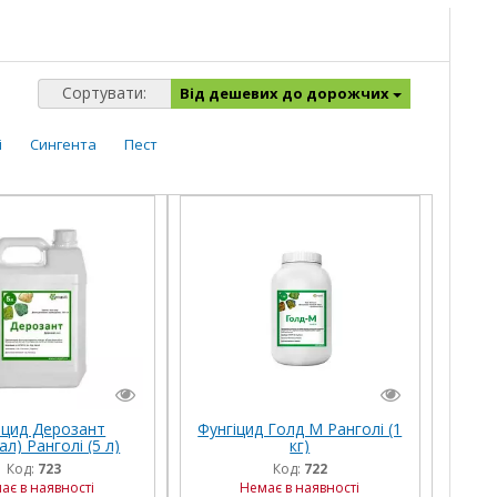
Сортувати:
Від дешевих до дорожчих
і
Сингента
Пест
іцид Дерозант
Фунгіцид Голд М Ранголі (1
ал) Ранголі (5 л)
кг)
Код:
723
Код:
722
ає в наявності
Немає в наявності