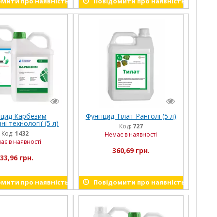
мити про наявність
Повідомити про наявність
іцид Карбезим
Фунгіцид Тілат Ранголі (5 л)
ні технології (5 л)
Код:
727
Код:
1432
Немає в наявності
ає в наявності
360,69 грн.
33,96 грн.
мити про наявність
Повідомити про наявність