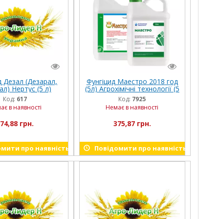
д Дезал (Дезарал,
Фунгіцид Маестро 2018 год
л) Нертус (5 л)
(5л) Агрохімічні технології (5
л)
Код:
617
Код:
7925
ає в наявності
Немає в наявності
74,88 грн.
375,87 грн.
мити про наявність
Повідомити про наявність