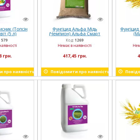
исник (Топсін
Фунгіцид Альфа Мідь
Фунгіцид
іт (5 л)
(Чемпион) Альфа Смарт
(Ма
Агро (10 кг)
:
579
Код:
1269
наявності
Немає в наявності
Нем
8 грн.
417,45 грн.
4
 про наявність
Повідомити про наявність
Повідо