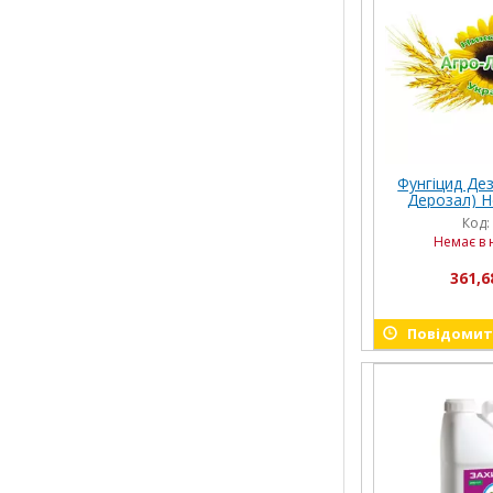
Фунгіцид Дез
Дерозал) Не
Код:
Немає в 
361,6
Повідомити