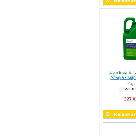
Повідомити
Фунгіцид Ал
Альфа Смарт
Код:
Немає в 
327,0
Повідомити