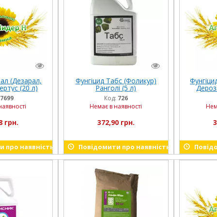
ал (Дезарал,
Фунгіцид Табс (Фоликур)
Фунгіци
ртус (20 л)
Ранголі (5 л)
Дероза
7699
Код:
726
наявності
Немає в наявності
Нем
8 грн.
372,90 грн.
3
 про наявність
Повідомити про наявність
Повідо