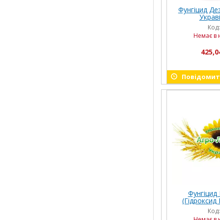
Фунгіцид Де
Украві
Код
Немає в 
425,0
Повідомити
Фунгіцид 
(Гідроксид 
Нертус
Код
Немає в 