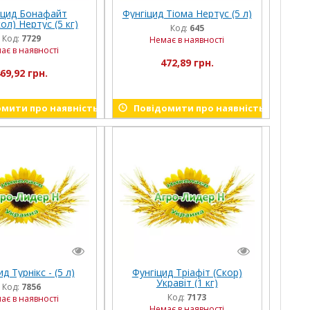
іцид Бонафайт
Фунгіцид Тіома Нертус (5 л)
ол) Нертус (5 кг)
Код:
645
Код:
7729
Немає в наявності
ає в наявності
472,89 грн.
69,92 грн.
мити про наявність
Повідомити про наявність
д Турнікс - (5 л)
Фунгіцид Тріафіт (Скор)
Укравіт (1 кг)
Код:
7856
Код:
7173
ає в наявності
Немає в наявності