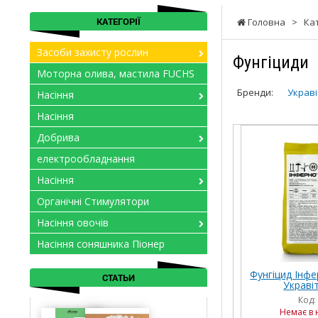
КАТЕГОРІЇ
Головна
>
Ка
Засоби захисту рослин
Фунгіциди
Моторна олива, мастила FUCHS
Бренди:
Украві
Насіння
Насіння
Добрива
електрообладнання
Насіння
Органічні Стимулятори
Насіння овочів
Насіння соняшника Піонер
Фунгіцид Інфе
СТАТЬИ
Укравіт
Код:
Немає в 