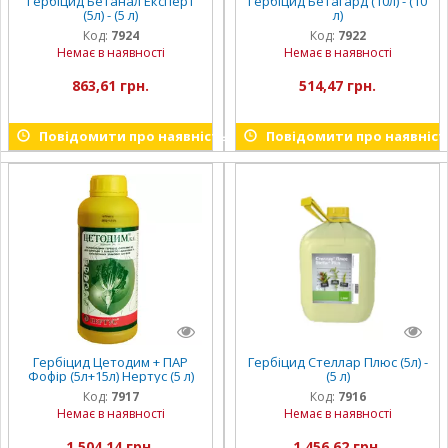
Гербіцид Бетанал Експерт
Гербіцид Бетагард (10л) - (10
(5л) - (5 л)
л)
Код:
7924
Код:
7922
Немає в наявності
Немає в наявності
863,61 грн.
514,47 грн.
Повідомити про наявність
Повідомити про наявніст
Гербіцид Цетодим + ПАР
Гербіцид Стеллар Плюс (5л) -
Фофір (5л+15л) Нертус (5 л)
(5 л)
Код:
7917
Код:
7916
Немає в наявності
Немає в наявності
1 504,14 грн.
1 456,62 грн.