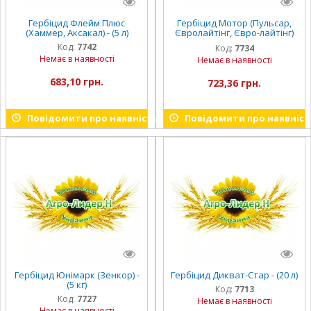
Гербіцид Флейм Плюс
Гербіцид Мотор (Пульсар,
(Хаммер, Аксакал) - (5 л)
Євролайтінг, Євро-лайтінг)
Нертус (5 л)
Код:
7742
Код:
7734
Немає в наявності
Немає в наявності
683,10 грн.
723,36 грн.
Повідомити про наявність
Повідомити про наявніст
Гербіцид Юнімарк (Зенкор) -
Гербіцид Дикват-Стар - (20 л)
(5 кг)
Код:
7713
Код:
7727
Немає в наявності
Немає в наявності