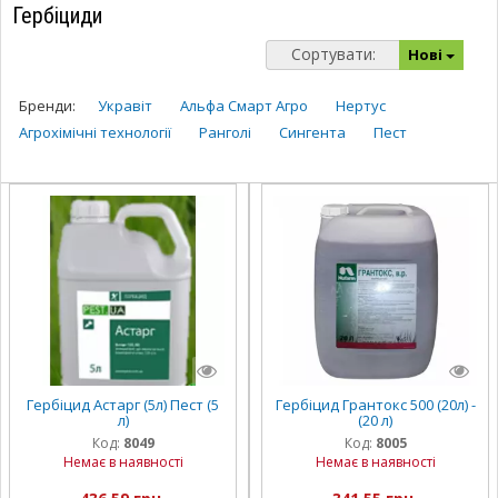
Гербіциди
Сортувати:
Нові
Бренди:
Укравіт
Альфа Смарт Агро
Нертус
Агрохімічні технології
Ранголі
Сингента
Пест
Гербіцид Астарг (5л) Пест (5
Гербіцид Грантокс 500 (20л) -
л)
(20 л)
Код:
8049
Код:
8005
Немає в наявності
Немає в наявності