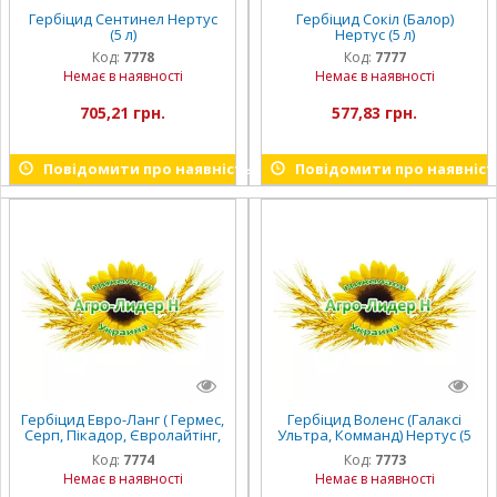
Гербіцид Сентинел Нертус
Гербіцид Сокіл (Балор)
(5 л)
Нертус (5 л)
Код:
7778
Код:
7777
Немає в наявності
Немає в наявності
705,21 грн.
577,83 грн.
Повідомити про наявність
Повідомити про наявніст
Гербіцид Евро-Ланг ( Гермес,
Гербіцид Воленс (Галаксі
Серп, Пікадор, Євролайтінг,
Ультра, Комманд) Нертус (5
Євро-лайтінг) Нертус (5 л)
л)
Код:
7774
Код:
7773
Немає в наявності
Немає в наявності