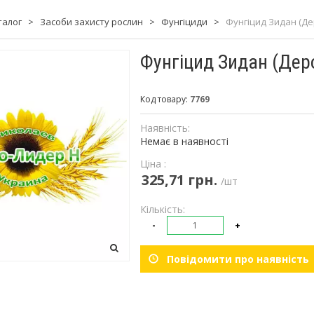
талог
>
Засоби захисту рослин
>
Фунгіциди
>
Фунгіцид Зидан (Дер
Фунгіцид Зидан (Деро
Код товару:
7769
Наявність:
Немає в наявності
Ціна :
325,71 грн.
/шт
Кількість:
-
+
Повідомити про наявність