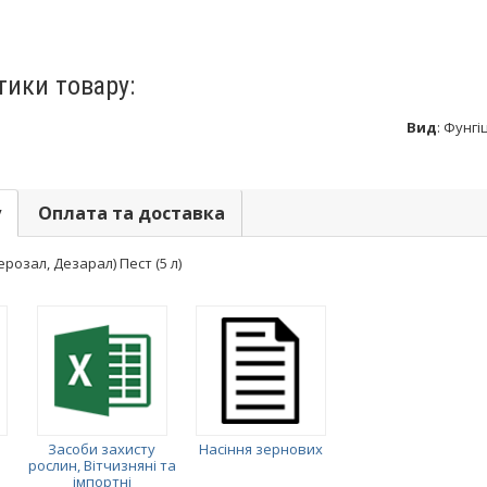
тики товару:
Вид
:
Фунгі
у
Оплата та доставка
розал, Дезарал) Пест (5 л)
Засоби захисту
Насіння зернових
рослин, Вітчизняні та
імпортні