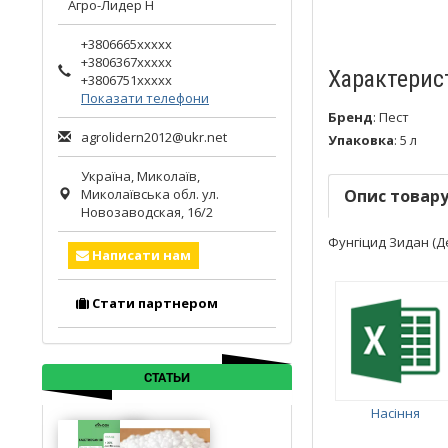
Агро-Лидер Н
+3806665xxxxx
+3806367xxxxx
Характерис
+3806751xxxxx
Показати телефони
Бренд
:
Пест
agrolidern2012@ukr.net
Упаковка
:
5 л
Україна,
Миколаїв
,
Миколаївська обл.
ул.
Опис товар
Новозаводская, 16/2
Фунгіцид Зидан (Де
Написати нам
Стати партнером
СТАТЬИ
Насіння