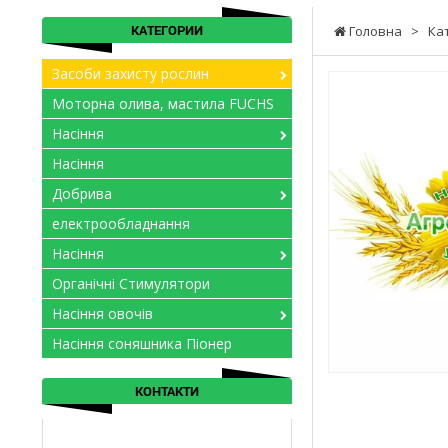
КАТЕГОРИИ
Головна
>
Ка
Засоби захисту рослин
Моторна олива, мастила FUCHS
Насіння
Насіння
Добрива
електрообладнання
Насіння
Органічні Стимулятори
Насіння овочів
Насіння соняшника Піонер
КОНТАКТИ