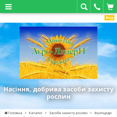
Вхід
Агро-
Лидер
Н
-
насіння,
добрива
засоби
захисту
рослин
Насіння, добрива засоби захисту
рослин
Головна
>
Каталог
>
Засоби захисту рослин
>
Фунгіциди