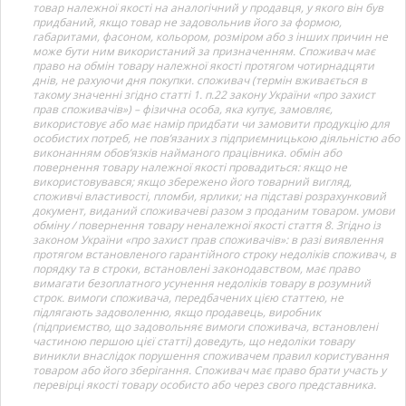
товар належної якості на аналогічний у продавця, у якого він був
придбаний, якщо товар не задовольнив його за формою,
габаритами, фасоном, кольором, розміром або з інших причин не
може бути ним використаний за призначенням. Споживач має
право на обмін товару належної якості протягом чотирнадцяти
днів, не рахуючи дня покупки. споживач (термін вживається в
такому значенні згідно статті 1. п.22 закону України «про захист
прав споживачів») – фізична особа, яка купує, замовляє,
використовує або має намір придбати чи замовити продукцію для
особистих потреб, не пов’язаних з підприємницькою діяльністю або
виконанням обов’язків найманого працівника. обмін або
повернення товару належної якості провадиться: якщо не
використовувався; якщо збережено його товарний вигляд,
споживчі властивості, пломби, ярлики; на підставі розрахунковий
документ, виданий споживачеві разом з проданим товаром. умови
обміну / повернення товару неналежної якості стаття 8. Згідно із
законом України «про захист прав споживачів»: в разі виявлення
протягом встановленого гарантійного строку недоліків споживач, в
порядку та в строки, встановлені законодавством, має право
вимагати безоплатного усунення недоліків товару в розумний
строк. вимоги споживача, передбачених цією статтею, не
підлягають задоволенню, якщо продавець, виробник
(підприємство, що задовольняє вимоги споживача, встановлені
частиною першою цієї статті) доведуть, що недоліки товару
виникли внаслідок порушення споживачем правил користування
товаром або його зберігання. Споживач має право брати участь у
перевірці якості товару особисто або через свого представника.