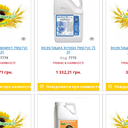
зидент Нертус
Інсектицид Інтерн Нертус (5
Інсектиц
 л)
л)
7779
Код:
7775
наявності
Немає в наявності
Нем
71 грн.
1 332,21 грн.
3
 про наявність
Повідомити про наявність
Повідо