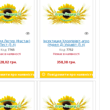
ид Лютер (Фастак)
Інсектицид Хлорпірівіт-агро
Пест (5 л)
(Нурел Д) Укравіт (5 л)
Код:
7765
Код:
7752
ає в наявності
Немає в наявності
28,02 грн.
358,38 грн.
мити про наявність
Повідомити про наявність