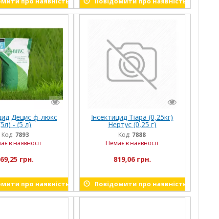
мити про наявність
Повідомити про наявність
цид Децис ф-люкс
Інсектицид Тіара (0,25кг)
(5л) - (5 л)
Нертус (0,25 г)
Код:
7893
Код:
7888
ає в наявності
Немає в наявності
69,25 грн.
819,06 грн.
мити про наявність
Повідомити про наявність