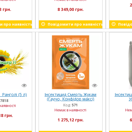
2
3 грн.
8 349,00 грн.
 про наявність
Повідомити про наявність
Повідо
 Ранголі (5 л)
Інсектицид Смерть Жукам
Інсектиц
(Гаучо, Конфідор максі)
У
7818
Укравіт (1 кг)
Код:
571
наявності
Немає в наявності
Нем
18 грн.
1 275,12 грн.
6