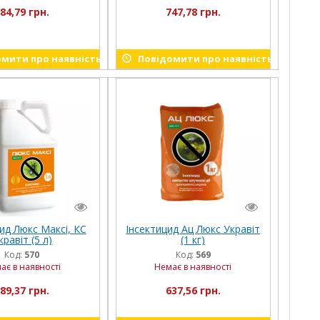
84,79 грн.
747,78 грн.
мити про наявність
Повідомити про наявність
ид Люкс Максі, КС
Інсектицид Ац Люкс Укравіт
кравіт (5 л)
(1 кг)
Код:
570
Код:
569
ає в наявності
Немає в наявності
89,37 грн.
637,56 грн.