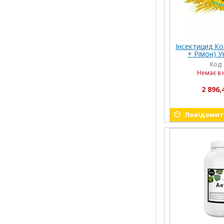
Інсектицид Кол
+ Рімон) Ук
Код:
Немає в 
2 896,
Повідомити