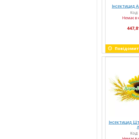
Інсектицид Ак
Код:
Немає в 
447,8
Повідомити
Інсектицид Шт
л
Код:
Немає в 