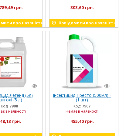
789,49 грн.
303,60 грн.
мити про наявність
Повідомити про наявність
ицид Легенд (5л)
Інсектицид Престо (500мл) -
анголі (5 л)
(1 шт)
Код:
7908
Код:
7907
ає в наявності
Немає в наявності
48,13 грн.
455,40 грн.