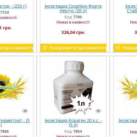
тор - (250 г)
Інсектицид Скорпіон Форте
Інсе
Нертус (20 л)
Стаб
7724
Код:
7700
наявності
Немає в наявності
Нем
1 грн.
326,04 грн.
3
 про наявність
Повідомити про наявність
Повідо
ефмитоат - (5
Інсектицид Кораген 20 к.с. -
Інсектиц
)
(5 л)
7866
Код:
7864
Нем
наявності
Немає в наявності