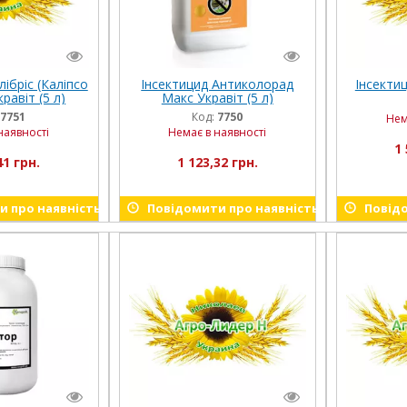
ібріс (Каліпсо
Інсектицид Антиколорад
Інсектиц
равіт (5 л)
Макс Укравіт (5 л)
7751
Код:
7750
Нем
наявності
Немає в наявності
1 
41 грн.
1 123,32 грн.
 про наявність
Повідомити про наявність
Повідо