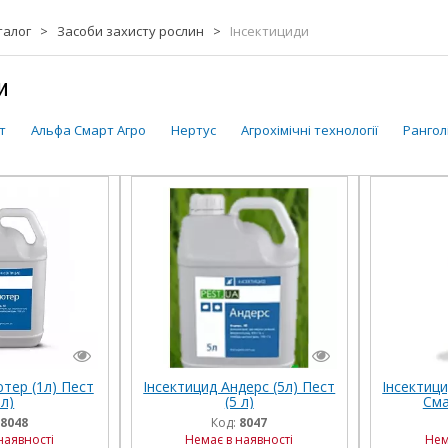
талог
>
Засоби захисту рослин
>
Інсектициди
и
т
Альфа Смарт Агро
Нертус
Агрохімічні технології
Рангол
тер (1л) Пест
Інсектицид Андерс (5л) Пест
Інсектици
 л)
(5 л)
Сма
8048
Код:
8047
наявності
Немає в наявності
Нем