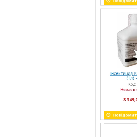
Повідомити
Інсектицид К
(1л) -
Код:
Немає в 
8 349,
Повідомити