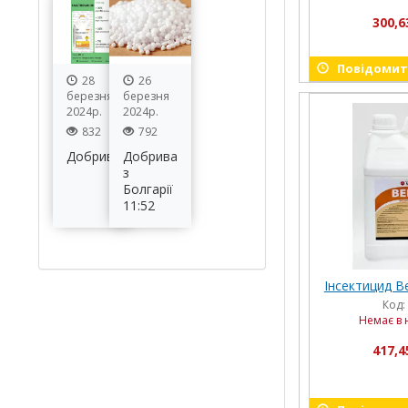
300,6
Повідомити
28
26
березня
березня
2024р.
2024р.
832
792
Добрива
Добрива
з
Болгарії
11:52
Інсектицид Веп
Код:
Немає в 
417,4