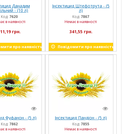
ктицид Данадим
Інсектицид Штефотрута - (5
iльний - (10 л)
л)
Код:
7620
Код:
7867
ає в наявності
Немає в наявності
11,19 грн.
341,55 грн.
мити про наявність
Повідомити про наявність
ид Фуфанон - (5 л)
Інсектицид Пандіон - (5 л)
Код:
7862
Код:
7855
ає в наявності
Немає в наявності