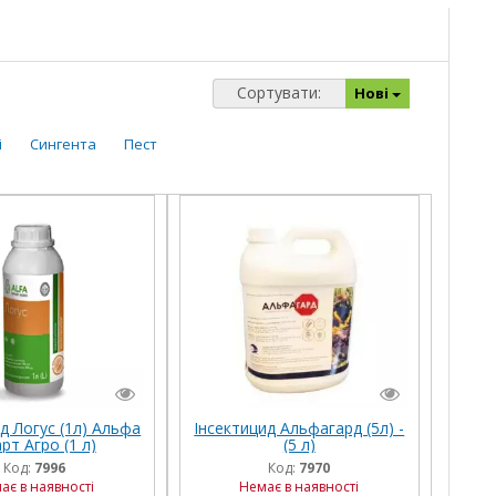
Сортувати:
Нові
і
Сингента
Пест
д Логус (1л) Альфа
Інсектицид Альфагард (5л) -
рт Агро (1 л)
(5 л)
Код:
7996
Код:
7970
ає в наявності
Немає в наявності