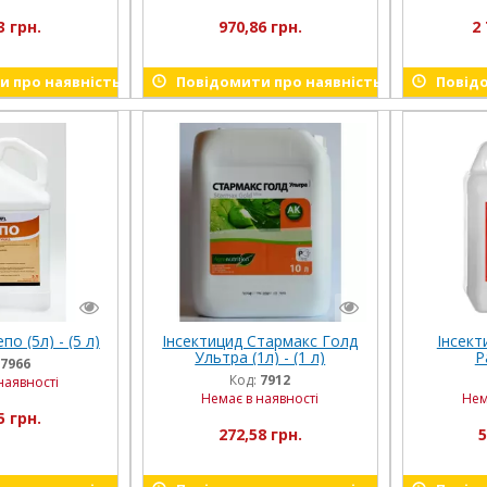
3 грн.
970,86 грн.
2 
 про наявність
Повідомити про наявність
Повідо
о (5л) - (5 л)
Інсектицид Стармакс Голд
Інсект
Ультра (1л) - (1 л)
Р
7966
Код:
7912
наявності
Немає в наявності
Нем
5 грн.
272,58 грн.
5