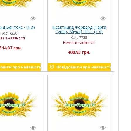
ид Вантекс - (1 л)
Інсектицид Форвард (Тарга
Супер, Міура) Пест (5 л)
Код:
7230
Код:
7735
ає в наявності
Немає в наявності
514,37 грн.
400,95 грн.
мити про наявність
Повідомити про наявність