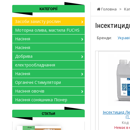
КАТЕГОРІЇ
Головна
>
Ка
Засоби захисту рослин
Інсектицид
Моторна олива, мастила FUCHS
Бренди:
Украві
Насіння
Насіння
Добрива
електрообладнання
Насіння
Органічні Стимулятори
Насіння овочів
Насіння соняшника Піонер
Інсектицид Лю
СТАТЬИ
(1
Код:
Немає в 