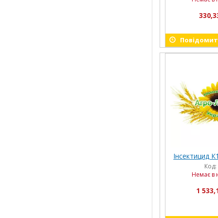
330,3
Повідомити
Інсектицид К1
Код:
Немає в 
1 533,