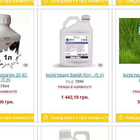
 про наявність
Повідомити про наявність
Повідо
ораген 20 КС
Інсектицид Вирій (5л) - (5 л)
Інсекти
 (1 л)
Код:
7896
7904
Немає в наявності
наявності
Нем
1 442,10 грн.
00 грн.
5
 про наявність
Повідомити про наявність
Повідо