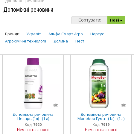
Допоміжні речовини
Допоміжні речовини
Сортувати:
Нові
Бренди:
Укравіт
Альфа Смарт Агро
Нертус
Агрохімічні технології
Долина
Пест
Допоміжна речовина
Допоміжна речовина
Цезарь (1л) - (1 л)
Монобор Гумат (1л) - (1 л)
Код:
7920
Код:
7919
Немає в наявності
Немає в наявності