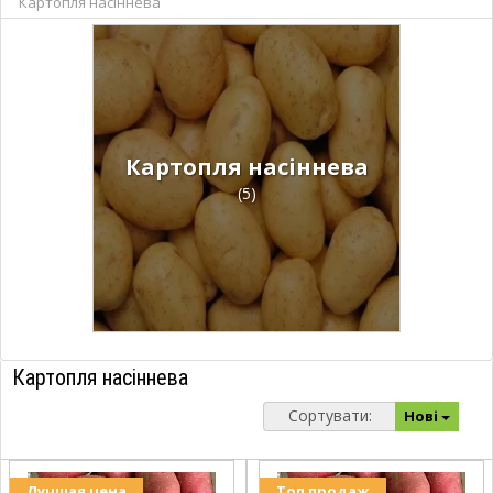
Картопля насіннева
Картопля насіннева
(5)
Картопля насіннева
Сортувати:
Нові
Лучшая цена
Топ продаж