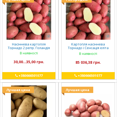
Насіннева картопля
Картопля насіннева
Торнадо 2 репр. Голандія
Торнадо і Сенсація еліта
Голандія
В наявності
В наявності
30,00...35,00 грн.
85 036,38 грн.
+380666501077
+380666501077
Лучшая цена
Лучшая цена