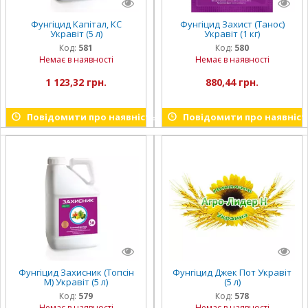
Фунгіцид Капітал, КС
Фунгіцид Захист (Танос)
Укравіт (5 л)
Укравіт (1 кг)
Код:
581
Код:
580
Немає в наявності
Немає в наявності
1 123,32 грн.
880,44 грн.
Повідомити про наявність
Повідомити про наявніст
Фунгіцид Захисник (Топсін
Фунгіцид Джек Пот Укравіт
М) Укравіт (5 л)
(5 л)
Код:
579
Код:
578
Немає в наявності
Немає в наявності