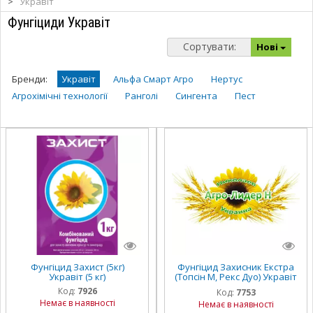
>
Укравіт
Фунгіциди Укравіт
Сортувати:
Нові
Бренди:
Укравіт
Альфа Смарт Агро
Нертус
Агрохімічні технології
Ранголі
Сингента
Пест
Фунгіцид Захист (5кг)
Фунгіцид Захисник Екстра
Укравіт (5 кг)
(Топсін М, Рекс Дуо) Укравіт
(5 л)
Код:
7926
Код:
7753
Немає в наявності
Немає в наявності