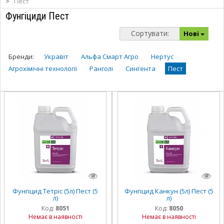
>
Пест
Фунгіциди Пест
Сортувати:
Нові
Бренди:
Укравіт
Альфа Смарт Агро
Нертус
Агрохімічні технології
Ранголі
Сингента
Пест
Фунгіцид Тетріс (5л) Пест (5
Фунгіцид Канкун (5л) Пест (5
л)
л)
Код:
8051
Код:
8050
Немає в наявності
Немає в наявності