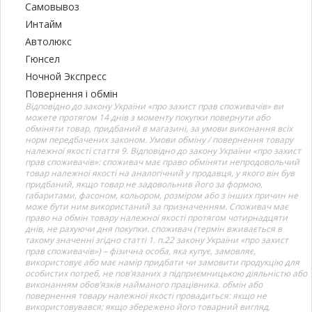
Самовывоз
Интайм
Автолюкс
Гюнсел
Ночной Экспресс
Повернення і обмін
Відповідно до закону України «про захист прав споживачів» ви
можете протягом 14 днів з моменту покупки повернути або
обміняти товар, придбаний в магазині, за умови виконання всіх
норм передбачених законом. Умови обміну / повернення товару
належної якості стаття 9. Відповідно до закону України «про захист
прав споживачів»: споживач має право обміняти непродовольчий
товар належної якості на аналогічний у продавця, у якого він був
придбаний, якщо товар не задовольнив його за формою,
габаритами, фасоном, кольором, розміром або з інших причин не
може бути ним використаний за призначенням. Споживач має
право на обмін товару належної якості протягом чотирнадцяти
днів, не рахуючи дня покупки. споживач (термін вживається в
такому значенні згідно статті 1. п.22 закону України «про захист
прав споживачів») – фізична особа, яка купує, замовляє,
використовує або має намір придбати чи замовити продукцію для
особистих потреб, не пов’язаних з підприємницькою діяльністю або
виконанням обов’язків найманого працівника. обмін або
повернення товару належної якості провадиться: якщо не
використовувався; якщо збережено його товарний вигляд,