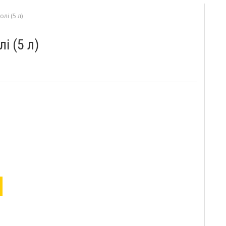
лі (5 л)
і (5 л)