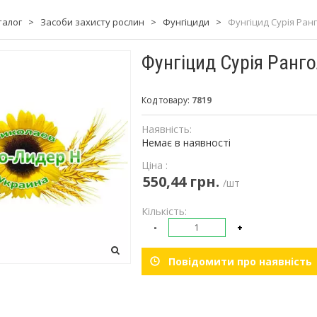
талог
>
Засоби захисту рослин
>
Фунгіциди
>
Фунгіцид Сурія Ранго
Фунгіцид Сурія Рангол
Код товару:
7819
Наявність:
Немає в наявності
Ціна :
550,44 грн.
/шт
Кількість:
-
+
Повідомити про наявність