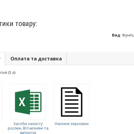
тики товару:
Вид
:
Фунгі
у
Оплата та доставка
олі (5 л)
Засоби захисту
Насіння зернових
рослин, Вітчизняні та
імпортні