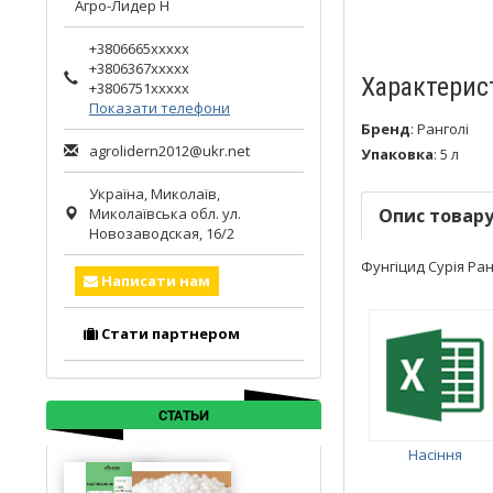
Агро-Лидер Н
+3806665xxxxx
+3806367xxxxx
Характерис
+3806751xxxxx
Показати телефони
Бренд
:
Ранголі
agrolidern2012@ukr.net
Упаковка
:
5 л
Україна,
Миколаїв
,
Миколаївська обл.
ул.
Опис товар
Новозаводская, 16/2
Фунгіцид Сурія Ранг
Написати нам
Стати партнером
СТАТЬИ
Насіння