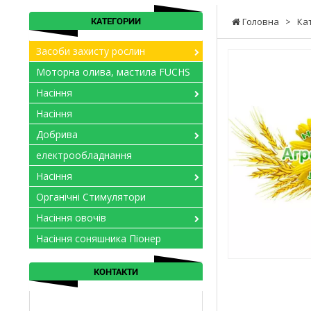
КАТЕГОРИИ
Головна
>
Ка
Засоби захисту рослин
Моторна олива, мастила FUCHS
Насіння
Насіння
Добрива
електрообладнання
Насіння
Органічні Стимулятори
Насіння овочів
Насіння соняшника Піонер
КОНТАКТИ