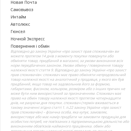
Новая Почта
Самовывоз
Интайм
Автолюкс
Гюнсел
Ночной Экспресс
Повернення і обмін
Відповідно до закону України «про захист прав споживачів» ви
можете протягом 14 днів з моменту покупки повернути або
обміняти товар, придбаний в магазині, за умови виконання всіх
норм передбачених законом. Умови обміну / повернення товару
належної якості стаття 9. Відповідно до закону України «про захист
прав споживачів»: споживач має право обміняти непродовольчий
товар належної якості на аналогічний у продавця, у якого він був
придбаний, якщо товар не задовольнив його за формою,
габаритами, фасоном, кольором, розміром або з інших причин не
може бути ним використаний за призначенням. Споживач має
право на обмін товару належної якості протягом чотирнадцяти
днів, не рахуючи дня покупки. споживач (термін вживається в
такому значенні згідно статті 1. п.22 закону України «про захист
прав споживачів») – фізична особа, яка купує, замовляє,
використовує або має намір придбати чи замовити продукцію для
особистих потреб, не пов’язаних з підприємницькою діяльністю або
виконанням обов’язків найманого працівника. обмін або
повернення товару належної якості провадиться: якщо не