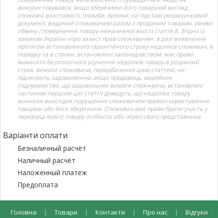
використовувався; якщо збережено його товарний вигляд,
споживчі властивості, пломби, ярлики; на підставі розрахунковий
документ, виданий споживачеві разом з проданим товаром. умови
обміну / повернення товару неналежної якості стаття 8. Згідно із
законом України «про захист прав споживачів»: в разі виявлення
протягом встановленого гарантійного строку недоліків споживач, в
порядку та в строки, встановлені законодавством, має право
вимагати безоплатного усунення недоліків товару в розумний
строк. вимоги споживача, передбачених цією статтею, не
підлягають задоволенню, якщо продавець, виробник
(підприємство, що задовольняє вимоги споживача, встановлені
частиною першою цієї статті) доведуть, що недоліки товару
виникли внаслідок порушення споживачем правил користування
товаром або його зберігання. Споживач має право брати участь у
перевірці якості товару особисто або через свого представника.
Варіанти оплати
Безналичный расчёт
Наличный расчёт
Наложенный платеж
Предоплата
Головна
|
Товари
|
Контакти
|
Про нас
|
Відгуки