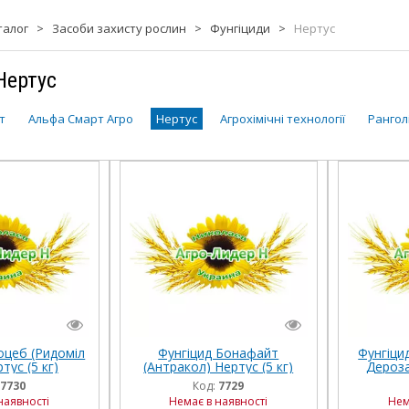
талог
>
Засоби захисту рослин
>
Фунгіциди
>
Нертус
Нертус
т
Альфа Смарт Агро
Нертус
Агрохімічні технології
Рангол
оцеб (Ридоміл
Фунгіцид Бонафайт
Фунгіци
тус (5 кг)
(Антракол) Нертус (5 кг)
Дероза
7730
Код:
7729
наявності
Немає в наявності
Нем