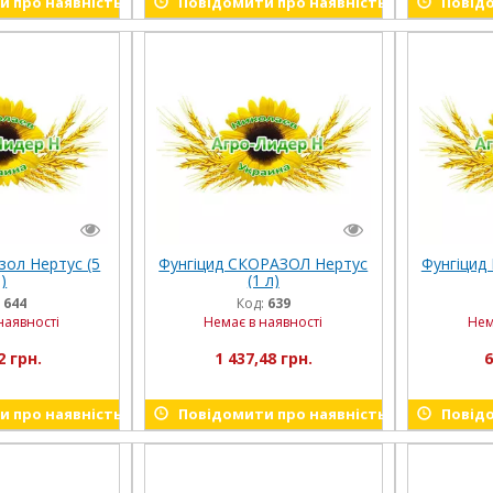
 про наявність
Повідомити про наявність
Повідо
зол Нертус (5
Фунгіцид СКОРАЗОЛ Нертус
Фунгіцид 
)
(1 л)
:
644
Код:
639
наявності
Немає в наявності
Нем
2 грн.
1 437,48 грн.
6
 про наявність
Повідомити про наявність
Повідо