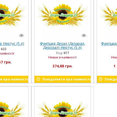
р Нертус (5 л)
Фунгіцид Дезал (Дезарал,
Фунгіцид
Дерозал) Нертус (5 л)
:
622
Код:
617
наявності
Немає в наявності
Нем
57 грн.
374,88 грн.
1 
 про наявність
Повідомити про наявність
Повідо