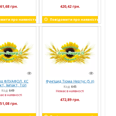
61,68 грн.
420,42 грн.
мити про наявність
Повідомити про наявність
ид ФЛУАФОЛ, КС
Фунгіцид Тіома Нертус (5 л)
кт, Імпакт, Топ
Код:
645
т) Нертус (5 л)
Код:
649
Немає в наявності
ає в наявності
472,89 грн.
51,08 грн.