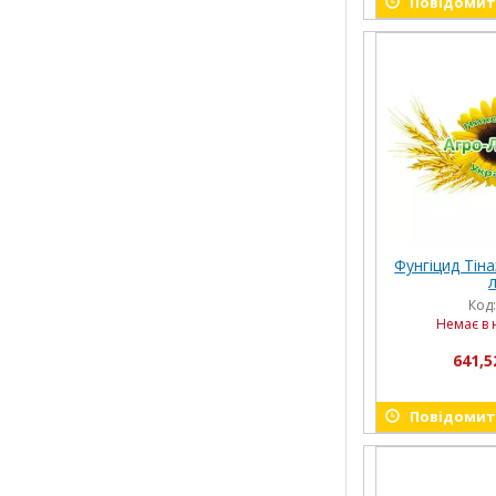
Повідомити
Фунгіцид Тіна
л
Код
Немає в 
641,5
Повідомити