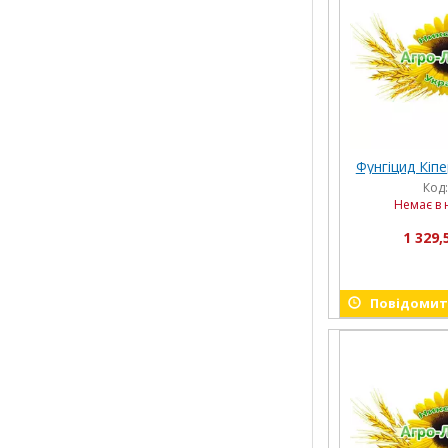
Фунгіцид Кіпе
Код
Немає в 
1 329,
Повідомити