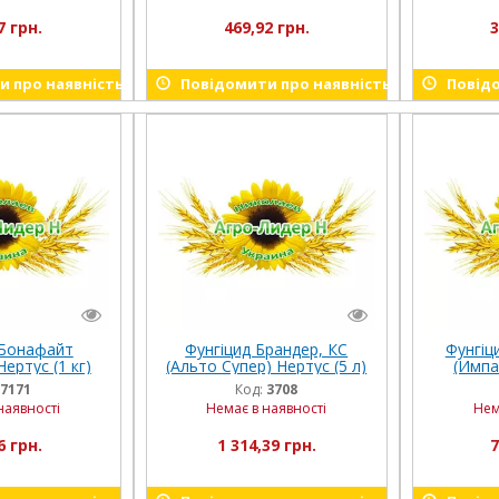
7 грн.
469,92 грн.
3
 про наявність
Повідомити про наявність
Повідо
 Бонафайт
Фунгіцид Брандер, КС
Фунгіц
ертус (1 кг)
(Альто Супер) Нертус (5 л)
(Импа
Эффек
7171
Код:
3708
наявності
Немає в наявності
Нем
6 грн.
1 314,39 грн.
7