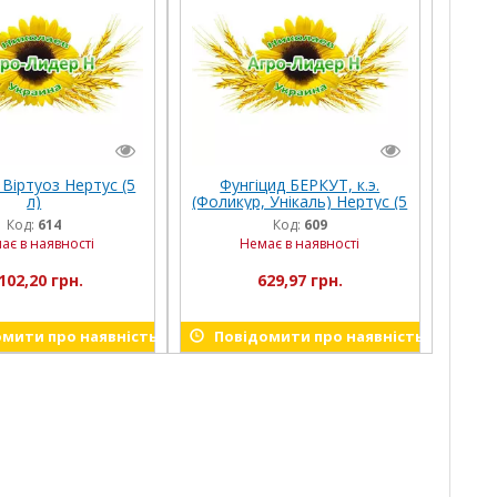
 Віртуоз Нертус (5
Фунгіцид БЕРКУТ, к.э.
л)
(Фоликур, Унікаль) Нертус (5
л)
Код:
614
Код:
609
ає в наявності
Немає в наявності
102,20 грн.
629,97 грн.
мити про наявність
Повідомити про наявність