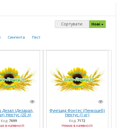
Сортувати:
Нові
і
Сингента
Пест
д Дезал (Дезарал,
Фунгіцид Фонтес (Пенкоцеб)
л) Нертус (20 л)
Нертус (1 кг)
Код:
7699
Код:
7172
ає в наявності
Немає в наявності