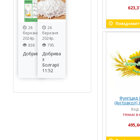
623,3
Повідомити
28
26
березня
березня
2024р.
2024р.
836
795
Добрива
Добрива
з
Болгарії
11:52
Фунгіцид
(Антракол) Н
Код:
Немає в 
495,6