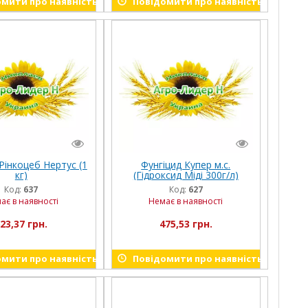
мити про наявність
Повідомити про наявність
Рінкоцеб Нертус (1
Фунгіцид Купер м.с.
кг)
(Гідроксид Міді 300г/л)
Нертус (5 л)
Код:
637
Код:
627
ає в наявності
Немає в наявності
23,37 грн.
475,53 грн.
мити про наявність
Повідомити про наявність