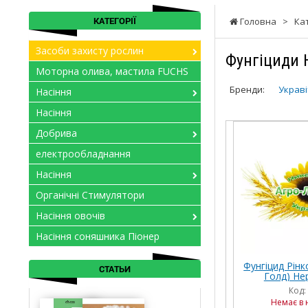
КАТЕГОРІЇ
Головна
>
Ка
Засоби захисту рослин
Фунгіциди 
Моторна олива, мастила FUCHS
Бренди:
Украві
Насіння
Насіння
Добрива
електрообладнання
Насіння
Органічні Стимулятори
Насіння овочів
Насіння соняшника Піонер
Фунгіцид Рінк
СТАТЬИ
Голд) Нер
Код:
Немає в 