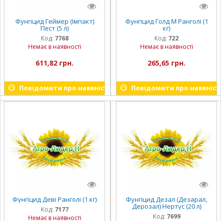
Фунгіцид Геймер (Імпакт)
Фунгіцид Голд М Ранголі (1
Пест (5 л)
кг)
Код:
7768
Код:
722
Немає в наявності
Немає в наявності
611,82 грн.
265,65 грн.
Повідомити про наявність
Повідомити про наявніст
Фунгіцид Деві Ранголі (1 кг)
Фунгіцид Дезал (Дезарал,
Дерозал) Нертус (20 л)
Код:
7177
Код:
7699
Немає в наявності