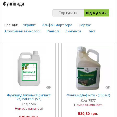
Фунгіциди
Сортувати:
Від А до Я
Бренди:
Укравіт
Альфа Смарт Агро
Нертус
Агрохімічні технології
Ранголі
Сингента
Пест
Фунгіцид Імпульс F (Імпакт
Фунгіцид Інфініто - (500 мл)
25) Ранголі (5 л)
Код:
7877
Код:
1582
Немає в наявності
Немає в наявності
580,80 грн.