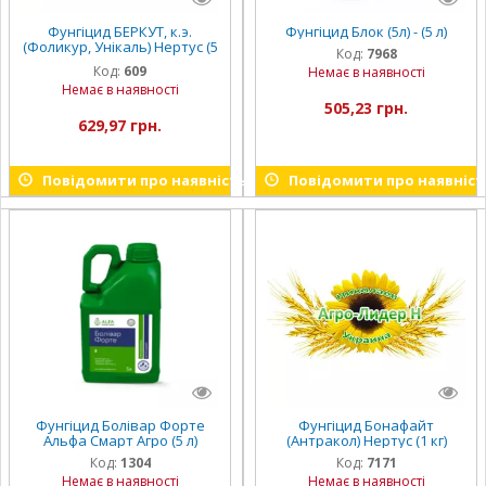
Фунгіцид БЕРКУТ, к.э.
Фунгіцид Блок (5л) - (5 л)
(Фоликур, Унікаль) Нертус (5
Код:
7968
л)
Код:
609
Немає в наявності
Немає в наявності
505,23 грн.
629,97 грн.
Повідомити про наявність
Повідомити про наявніст
Фунгіцид Болівар Форте
Фунгіцид Бонафайт
Альфа Смарт Агро (5 л)
(Антракол) Нертус (1 кг)
Код:
1304
Код:
7171
Немає в наявності
Немає в наявності