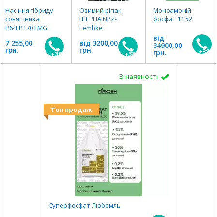
Насіння гібриду
Озимий ріпак
Моноамоній
соняшника
ШЕРПА NPZ-
фосфат 11:52
P64LP170 LMG
Lembke
від
7 255,00
від 3200,00
34900,00
грн.
грн.
+3806
грн.
+380666501077
+380666501077
В наявності
Топ продаж
Суперфосфат Любомль