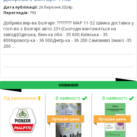
Дата публікації:
26 березня 2024р.
Переглядів:
793
Добрива вир-ва Болгарії: ???????? MAP 11-52 Швика доставка у
госп-во з Болгарії авто 23т:(Сьогодні вантажаться на
заводі)Одеська, Вінн-ка обл - 35 600,Київська - 35
800Кіровогр-ка - 36 000Дніпр-ка - 36 200 Самовивіз Ізмаїл -35
200 ...
НОВИНКИ!
Під замовлення
В наявності
В наявності
Лучшая цена
Лучшая цена