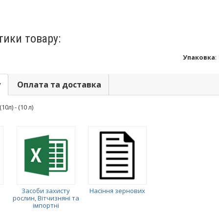
тики товару:
Упаковка
:
у
Оплата та доставка
0л) - (10 л)
Засоби захисту
Насіння зернових
рослин, Вітчизняні та
імпортні