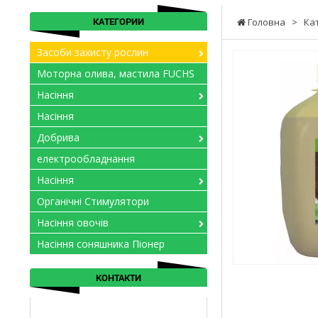
КАТЕГОРИИ
Головна
>
Ка
Засоби захисту рослин
Моторна олива, мастила FUCHS
Насіння
Насіння
Добрива
електрообладнання
Насіння
Органічні Стимулятори
Насіння овочів
Насіння соняшника Піонер
КОНТАКТИ