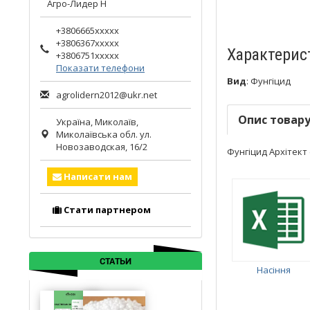
Агро-Лидер Н
+3806665xxxxx
+3806367xxxxx
Характерис
+3806751xxxxx
Показати телефони
Вид
:
Фунгіцид
agrolidern2012@ukr.net
Опис товар
Україна,
Миколаїв
,
Миколаївська обл.
ул.
Новозаводская, 16/2
Фунгіцид Архітект (1
Написати нам
Стати партнером
СТАТЬИ
Насіння