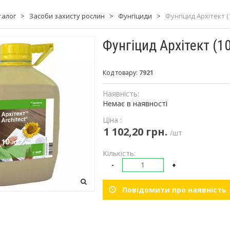
талог
>
Засоби захисту рослин
>
Фунгіциди
>
Фунгіцид Архітект (10
Фунгіцид Архітект (10л
Код товару:
7921
Наявність:
Немає в наявності
Ціна :
1 102,20 грн.
/шт
Кількість:
-
+
Повідомити про наявність