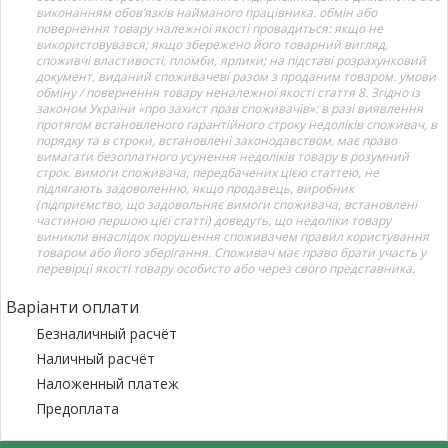
виконанням обов’язків найманого працівника. обмін або
повернення товару належної якості провадиться: якщо не
використовувався; якщо збережено його товарний вигляд,
споживчі властивості, пломби, ярлики; на підставі розрахунковий
документ, виданий споживачеві разом з проданим товаром. умови
обміну / повернення товару неналежної якості стаття 8. Згідно із
законом України «про захист прав споживачів»: в разі виявлення
протягом встановленого гарантійного строку недоліків споживач, в
порядку та в строки, встановлені законодавством, має право
вимагати безоплатного усунення недоліків товару в розумний
строк. вимоги споживача, передбачених цією статтею, не
підлягають задоволенню, якщо продавець, виробник
(підприємство, що задовольняє вимоги споживача, встановлені
частиною першою цієї статті) доведуть, що недоліки товару
виникли внаслідок порушення споживачем правил користування
товаром або його зберігання. Споживач має право брати участь у
перевірці якості товару особисто або через свого представника.
Варіанти оплати
Безналичный расчёт
Наличный расчёт
Наложенный платеж
Предоплата