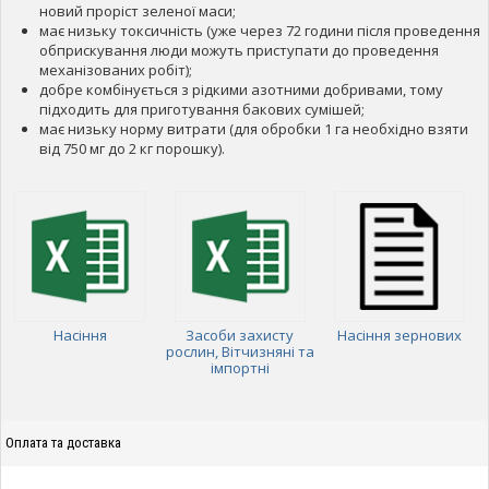
новий проріст зеленої маси;
має низьку токсичність (уже через 72 години після проведення
обприскування люди можуть приступати до проведення
механізованих робіт);
добре комбінується з рідкими азотними добривами, тому
підходить для приготування бакових сумішей;
має низьку норму витрати (для обробки 1 га необхідно взяти
від 750 мг до 2 кг порошку).
Насіння
Засоби захисту
Насіння зернових
рослин, Вітчизняні та
імпортні
Оплата та доставка