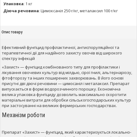
Упаковка
:
1 кг
Діюча речовина
:
Цимоксаніл 250 г/кг, металаксил 100 г/кг
Опис товару
Ефективний фунгіцид профілактичної, антиспоруляційної та
терапевтичної дії для надійного захисту овочів від широкого
спектру інфекцій
«Захист» — фунгіцид комбінованого типу для профілактики і
лікування овочевих культур від мілдью, сірої гнилі, альтернаріозу,
фітофторозу та інших поширених захворювань. В його основі
присутні дві діючі речовини — цимосаніл і металаксил. Препарат
випускається в формі водорозчинного порошку. Економічна
велика упаковка фунгіциду дозволить максимально скоротити
матеріальні витрати для обробки сільськогосподарських культур
при застосуванні на великих фермерських господарствах.
Механізм роботи
Препарат «Захист» — фунгіцид, який характеризується локально-