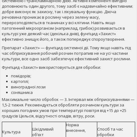
системною і трансламінарною дією. Активні компоненті вигідно
доповнюють один другого, тому засіб є надзвичайно ефективним:
добре виконує як захисну, так і лікувальну функцію. Діюча
речовина проникає в рослину через зелену масу,
перерозподіляється в тканинах у всі клітини. Навіть якщо
патогенний мікроорганізм (наприклад, грибок) розвивається в
культурі уже деякий час (декілька днів), фунгіцид «Захист»
ефективно знищує його, а також попереджує спороутворення.
Препарат «Захист» — фунгіцид системної дії. Тому якщо навіть під
час обприскування робочий розчин потрапив не на усі частини
культури, все одно засіб забезпечує ефективний захист рослини.
Фунгіцид «Захист» використовується для обробки:
помідорів;
картоплі;
виноградної лози
соняшника
Максимальне число обробок — 3. Інтервал між обприскуваннями —
1,5-2 тижня. Рекомендується обробляти розчином культури за
хороших погодних умов при температурі повітря від +15 до +25
градусів Цельсія, відсутності опадів, вітру, роси.
Норма
Шкідливий
Спосіб та час
внесення,
Культура
об’єкт
обробки