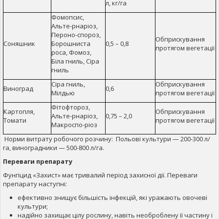
л, кг/га
Фомопсис,
Альте-рнаріоз,
Пероно-спороз,
Обприскування
Соняшник
Борошниста
0,5 – 0,8
протягом вегетації
роса, Фомоз,
Біла гниль, Сіра
гниль
Сіра гниль,
Обприскування
Виноград
0,6
Мілдью
протягом вегетації
Фітофтороз,
Картопля,
Обприскування
Альте-рнаріоз,
0,75 – 2,0
Томати
протягом вегетації
Макроспо-ріоз
Норми витрату робочого розчину: Польові культури — 200-300 л/
га, виноградники — 500-800 л/га.
Переваги препарату
Фунгіцид «Захист» має тривалий період захисної дії. Переваги
препарату наступні:
ефективно знищує більшість інфекцій, які уражають овочеві
культури;
надійно захищає цілу рослину, навіть необроблену її частину і