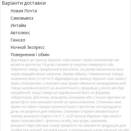
Варіанти доставки
Новая Почта
Самовывоз
Интайм
Автолюкс
Гюнсел
Ночной Экспресс
Повернення і обмін
Відповідно до закону України «про захист прав споживачів» ви
можете протягом 14 днів з моменту покупки повернути або
обміняти товар, придбаний в магазині, за умови виконання всіх
норм передбачених законом. Умови обміну / повернення товару
належної якості стаття 9. Відповідно до закону України «про захист
прав споживачів»: споживач має право обміняти непродовольчий
товар належної якості на аналогічний у продавця, у якого він був
придбаний, якщо товар не задовольнив його за формою,
габаритами, фасоном, кольором, розміром або з інших причин не
може бути ним використаний за призначенням. Споживач має
право на обмін товару належної якості протягом чотирнадцяти
днів, не рахуючи дня покупки. споживач (термін вживається в
такому значенні згідно статті 1. п.22 закону України «про захист
прав споживачів») – фізична особа, яка купує, замовляє,
використовує або має намір придбати чи замовити продукцію для
особистих потреб, не пов’язаних з підприємницькою діяльністю або