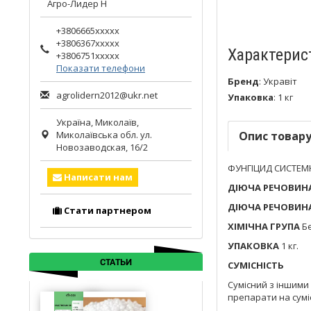
Агро-Лидер Н
+3806665xxxxx
+3806367xxxxx
Характерис
+3806751xxxxx
Показати телефони
Бренд
:
Укравіт
agrolidern2012@ukr.net
Упаковка
:
1 кг
Україна,
Миколаїв
,
Миколаївська обл.
ул.
Опис товар
Новозаводская, 16/2
ФУНГІЦИД СИСТЕМ
Написати нам
ДІЮЧА РЕЧОВИН
ДІЮЧА РЕЧОВИН
Стати партнером
ХІМІЧНА ГРУПА
Бе
УПАКОВКА
1 кг.
СТАТЬИ
СУМІСНІСТЬ
Сумісний з іншими
препарати на суміс