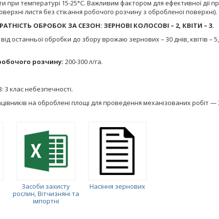
и при температурі 15-25°С. Важливим фактором для ефективної дії пр
оверхні листя без стікання робочого розчину з обробленої поверхні).
ТНІСТЬ ОБРОБОК ЗА СЕЗОН: ЗЕРНОВІ КОЛОСОВІ – 2, КВІТИ – 3.
від останньої обробки до збору врожаю зернових – 30 днів, квітів – 5,
робочого розчину:
200-300 л/га.
: 3 клас небезпечності.
цівників на оброблені площі для проведення механізованих робіт — 3 
Засоби захисту
Насіння зернових
рослин, Вітчизняні та
імпортні