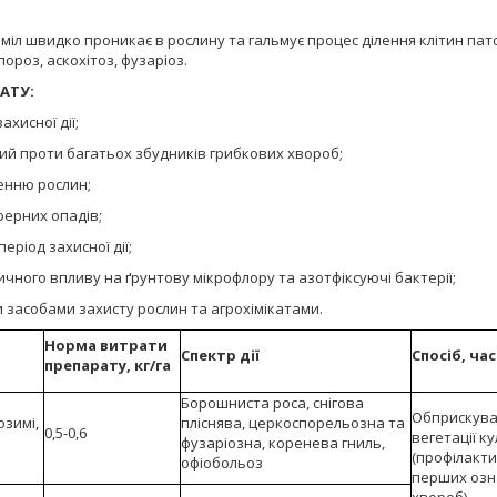
оміл швидко проникає в рослину та гальмує процес ділення клітин пато
пороз, аскохітоз, фузаріоз.
АТУ:
ахисної дії;
й проти багатьох збудників грибкових хвороб;
енню рослин;
ферних опадів;
еріод захисної дії;
ичного впливу на ґрунтову мікрофлору та азотфіксуючі бактерії;
и засобами захисту рослин та агрохімікатами.
Норма витрати
Спектр дії
Спосіб, ча
препарату, кг/га
Борошниста роса, снігова
Обприскува
озимі,
пліснява, церкоспорельозна та
0,5-0,6
вегетації к
фузаріозна, коренева гниль,
(профілакти
офіобольоз
перших озн