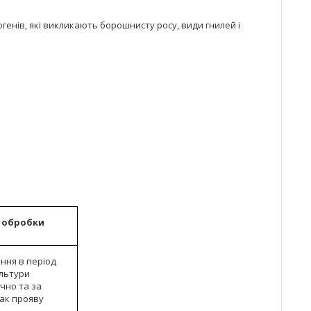
генів, які викликають борошнисту росу, види гнилей і
с обробки
ння в період
ультури
чно та за
ак прояву