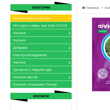
КАТЕГОРИИ
Головна
>
Ка
Засоби захисту рослин
Моторна олива, мастила FUCHS
Насіння
Насіння
Добрива
електрообладнання
Насіння
Органічні Стимулятори
Насіння овочів
Насіння соняшника Піонер
КОНТАКТИ