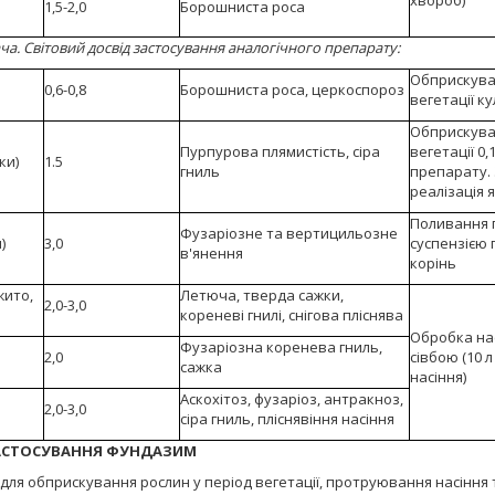
хвороб)
1,5-2,0
Борошниста роса
а. Світовий досвід застосування аналогічного препарату:
Обприскува
0,6-0,8
Борошниста роса, церкоспороз
вегетації к
Обприскува
Пурпурова плямистість, сіра
вегетації 0
ки)
1.5
гниль
препарату.
реалізація я
Поливання ґ
Фузаріозне та вертицильозне
)
3,0
суспензією 
в'янення
корінь
жито,
Летюча, тверда сажки,
2,0-3,0
кореневі гнилі, снігова пліснява
Обробка на
Фузаріозна коренева гниль,
2,0
сівбою (10 л
сажка
насіння)
Аскохітоз, фузаріоз, антракноз,
2,0-3,0
сіра гниль, пліснявіння насіння
АСТОСУВАННЯ ФУНДАЗИМ
для обприскування рослин у період вегетації, протруювання насіння