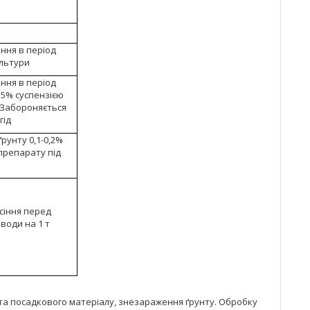
ння в період
ультури
ння в період
,15% суспензією
 Забороняється
гід
рунту 0,1-0,2%
препарату під
сіння перед
 води на 1 т
 та посадкового матеріалу, знезараження ґрунту. Обробку