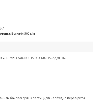
цид
човина
:
Беноміл 500 г/кг
 КУЛЬТУР І САДОВО-ПАРКОВИХ НАСАДЖЕНЬ.
анням бакової суміші пестицидів необхідно перевірити