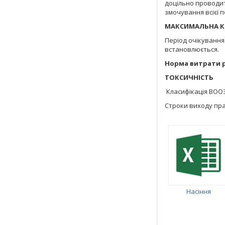
доцільно проводит
змочування всієї п
МАКСИМАЛЬНА КРА
Період очікування 
встановлюється.
Норма витрати 
ТОКСИЧНІСТЬ
Класифікація ВООЗ
Строки виходу пра
Насіння