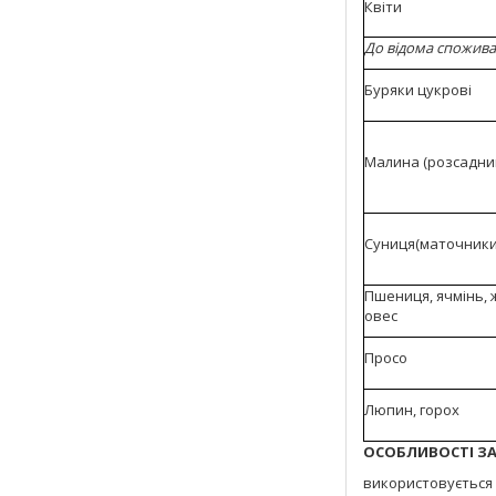
Квіти
До відома споживач
Буряки цукрові
Малина (розсадни
Суниця(маточники
Пшениця, ячмінь, 
овес
Просо
Люпин, горох
ОСОБЛИВОСТІ З
використовується 