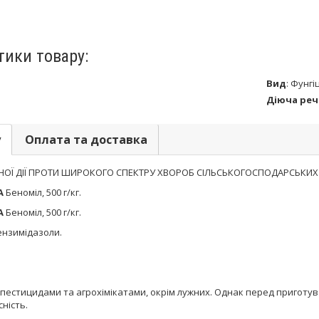
тики товару:
Вид
:
Фунгі
Діюча ре
у
Оплата та доставка
НОЇ ДІЇ ПРОТИ ШИРОКОГО СПЕКТРУ ХВОРОБ СІЛЬСЬКОГОСПОДАРСЬКИХ
А
Беноміл, 500 г/кг.
А
Беноміл, 500 г/кг.
нзимідазоли.
 пестицидами та агрохімікатами, окрім лужних. Однак перед приготув
ність.