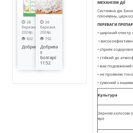
МЕХАНІЗМ ДІЇ
Системна дія. Бен
пліснявінь, церкос
28
26
ПЕРЕВАГИ ПРЕПАР
березня
березня
2024р.
2024р.
• широкий спектр з
832
792
• високоефективни
Добрива
Добрива
• сприяє оздоровл
з
Болгарії
• стійкий до атмос
11:52
• має подовжений п
• не проявляє токс
• сумісний з іншим
Культура
Зернові колосові (
ярі)