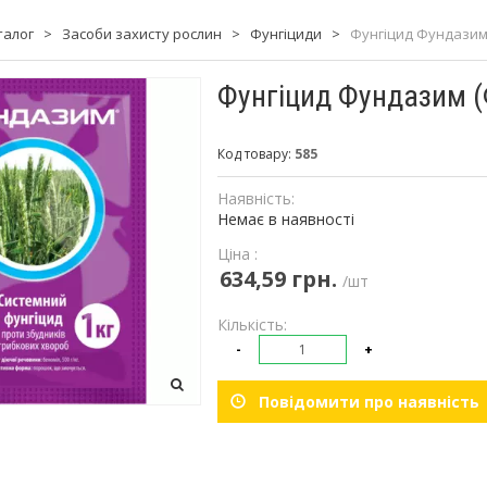
талог
>
Засоби захисту рослин
>
Фунгіциди
>
Фунгіцид Фундазим (
Фунгіцид Фундазим (Ф
Код товару:
585
Наявність:
Немає в наявності
Ціна :
634,59 грн.
/шт
Кількість:
-
+
Повідомити про наявність