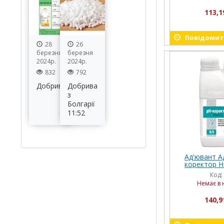
113,1
Повідомити
28
26
березня
березня
2024р.
2024р.
832
792
Добрива
Добрива
з
Болгарії
11:52
Ад'ювант А
коректор Не
Код:
Немає в 
140,9