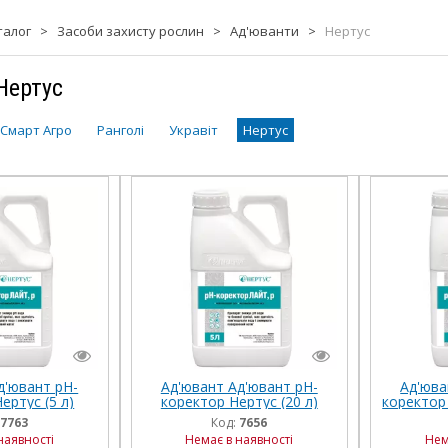
талог
>
Засоби захисту рослин
>
Ад'юванти
>
Нертус
Нертус
 Смарт Агро
Ранголі
Укравіт
Нертус
д'ювант рН-
Ад'ювант Ад'ювант рН-
Ад'юва
ертус (5 л)
коректор Нертус (20 л)
коректор 
7763
Код:
7656
наявності
Немає в наявності
Нем