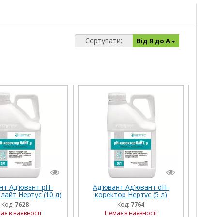
Сортувати:
Від Я до А
нт Ад'ювант рН-
Ад'ювант Ад'ювант dН-
лайт Нертус (10 л)
коректор Нертус (5 л)
Код:
7628
Код:
7764
ає в наявності
Немає в наявності