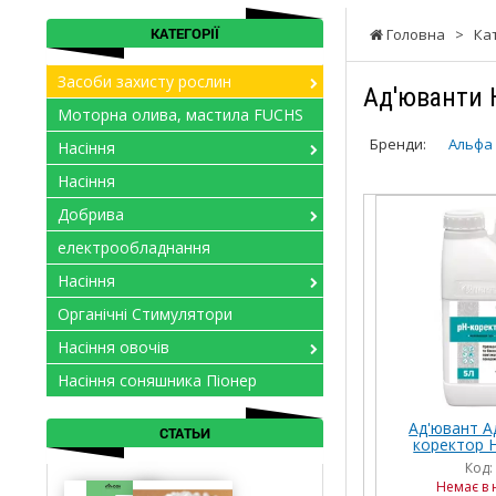
КАТЕГОРІЇ
Головна
>
Ка
Засоби захисту рослин
Ад'юванти 
Моторна олива, мастила FUCHS
Бренди:
Альфа
Насіння
Насіння
Добрива
електрообладнання
Насіння
Органічні Стимулятори
Насіння овочів
Насіння соняшника Піонер
Ад'ювант А
СТАТЬИ
коректор Н
Код:
Немає в 