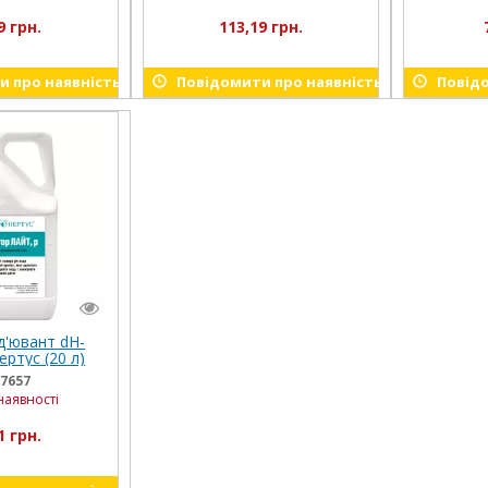
9 грн.
113,19 грн.
 про наявність
Повідомити про наявність
Повідо
д'ювант dН-
ртус (20 л)
7657
наявності
1 грн.