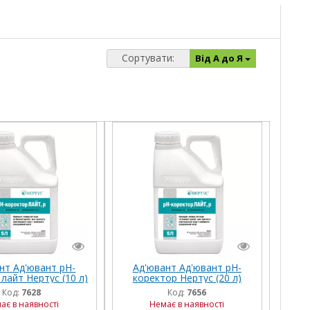
Сортувати:
Від А до Я
нт Ад'ювант рН-
Ад'ювант Ад'ювант рН-
лайт Нертус (10 л)
коректор Нертус (20 л)
Код:
7628
Код:
7656
ає в наявності
Немає в наявності