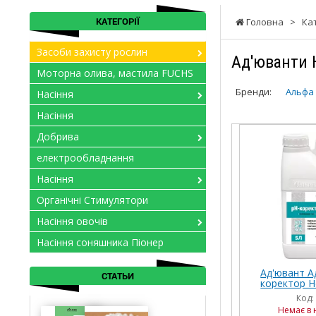
КАТЕГОРІЇ
Головна
>
Ка
Засоби захисту рослин
Ад'юванти 
Моторна олива, мастила FUCHS
Бренди:
Альфа
Насіння
Насіння
Добрива
електрообладнання
Насіння
Органічні Стимулятори
Насіння овочів
Насіння соняшника Піонер
Ад'ювант А
СТАТЬИ
коректор Не
Код:
Немає в 