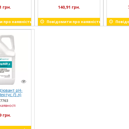
1 грн.
140,91 грн.
 про наявність
Повідомити про наявність
Повідо
д'ювант рН-
ертус (5 л)
7763
наявності
9 грн.