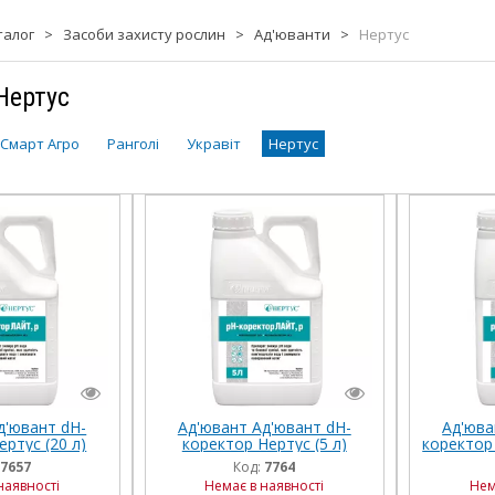
талог
>
Засоби захисту рослин
>
Ад'юванти
>
Нертус
Нертус
 Смарт Агро
Ранголі
Укравіт
Нертус
д'ювант dН-
Ад'ювант Ад'ювант dН-
Ад'юва
ртус (20 л)
коректор Нертус (5 л)
коректор 
7657
Код:
7764
наявності
Немає в наявності
Нем