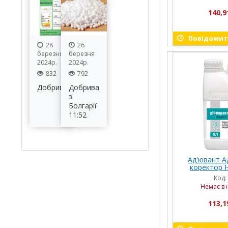
140,9
Повідомити
28
26
березня
березня
2024р.
2024р.
832
792
Добрива
Добрива
з
Болгарії
11:52
Ад'ювант А
коректор Н
Код:
Немає в 
113,1