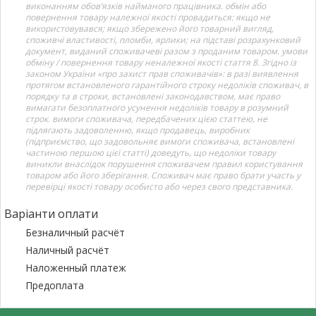
виконанням обов’язків найманого працівника. обмін або
повернення товару належної якості провадиться: якщо не
використовувався; якщо збережено його товарний вигляд,
споживчі властивості, пломби, ярлики; на підставі розрахунковий
документ, виданий споживачеві разом з проданим товаром. умови
обміну / повернення товару неналежної якості стаття 8. Згідно із
законом України «про захист прав споживачів»: в разі виявлення
протягом встановленого гарантійного строку недоліків споживач, в
порядку та в строки, встановлені законодавством, має право
вимагати безоплатного усунення недоліків товару в розумний
строк. вимоги споживача, передбачених цією статтею, не
підлягають задоволенню, якщо продавець, виробник
(підприємство, що задовольняє вимоги споживача, встановлені
частиною першою цієї статті) доведуть, що недоліки товару
виникли внаслідок порушення споживачем правил користування
товаром або його зберігання. Споживач має право брати участь у
перевірці якості товару особисто або через свого представника.
Варіанти оплати
Безналичный расчёт
Наличный расчёт
Наложенный платеж
Предоплата