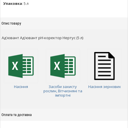
Упаковка
:
5 л
Опис товару
Ад'ювант Ад'ювант рН-коректор Нертус (5 л)
Насіння
Засоби захисту
Насіння зернових
рослин, Вітчизняні та
імпортні
Оплата та доставка