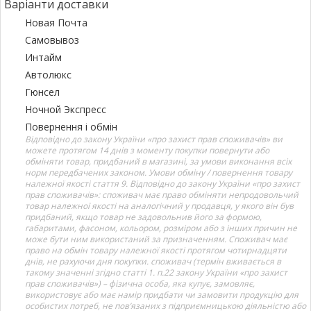
Варіанти доставки
Новая Почта
Самовывоз
Интайм
Автолюкс
Гюнсел
Ночной Экспресс
Повернення і обмін
Відповідно до закону України «про захист прав споживачів» ви
можете протягом 14 днів з моменту покупки повернути або
обміняти товар, придбаний в магазині, за умови виконання всіх
норм передбачених законом. Умови обміну / повернення товару
належної якості стаття 9. Відповідно до закону України «про захист
прав споживачів»: споживач має право обміняти непродовольчий
товар належної якості на аналогічний у продавця, у якого він був
придбаний, якщо товар не задовольнив його за формою,
габаритами, фасоном, кольором, розміром або з інших причин не
може бути ним використаний за призначенням. Споживач має
право на обмін товару належної якості протягом чотирнадцяти
днів, не рахуючи дня покупки. споживач (термін вживається в
такому значенні згідно статті 1. п.22 закону України «про захист
прав споживачів») – фізична особа, яка купує, замовляє,
використовує або має намір придбати чи замовити продукцію для
особистих потреб, не пов’язаних з підприємницькою діяльністю або