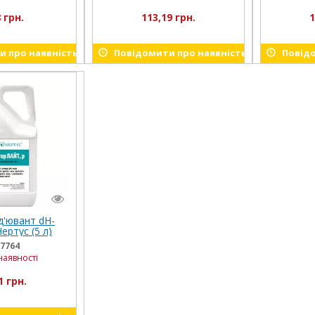
 грн.
113,19 грн.
1
 про наявність
Повідомити про наявність
Повідо
д'ювант dН-
ертус (5 л)
7764
наявності
1 грн.