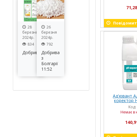
71,28
Повідомити
28
26
березня
березня
2024р.
2024р.
834
792
Добрива
Добрива
з
Болгарії
11:52
Ад'ювант А
коректор Н
Код:
Немає в 
140,9