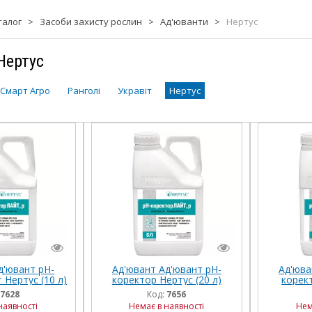
талог
>
Засоби захисту рослин
>
Ад'юванти
>
Нертус
Нертус
 Смарт Агро
Ранголі
Укравіт
Нертус
д'ювант рН-
Ад'ювант Ад'ювант рН-
Ад'юва
 Нертус (10 л)
коректор Нертус (20 л)
корект
7628
Код:
7656
наявності
Немає в наявності
Нем