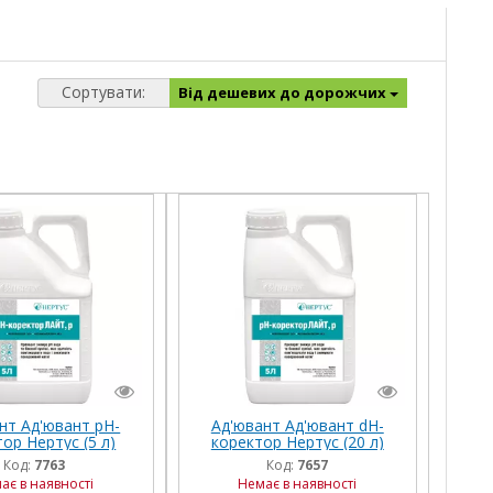
Сортувати:
Від дешевих до дорожчих
нт Ад'ювант рН-
Ад'ювант Ад'ювант dН-
ор Нертус (5 л)
коректор Нертус (20 л)
Код:
7763
Код:
7657
ає в наявності
Немає в наявності