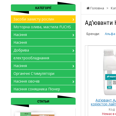
КАТЕГОРІЇ
Головна
>
Ка
Засоби захисту рослин
Ад'юванти 
Моторна олива, мастила FUCHS
Бренди:
Альфа
Насіння
Насіння
Добрива
електрообладнання
Насіння
Органічні Стимулятори
Насіння овочів
Насіння соняшника Піонер
Ад'ювант А
СТАТЬИ
коректор лайт
Код:
Немає в 