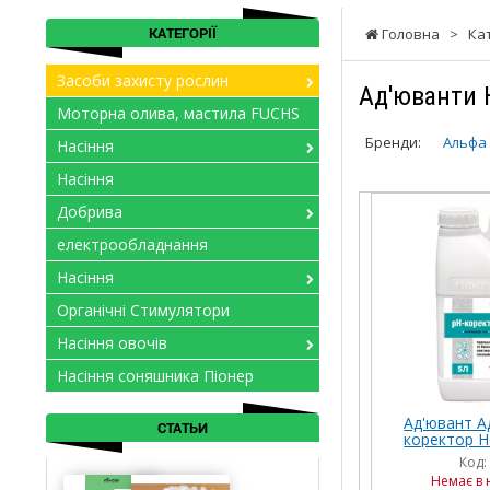
КАТЕГОРІЇ
Головна
>
Ка
Засоби захисту рослин
Ад'юванти 
Моторна олива, мастила FUCHS
Бренди:
Альфа
Насіння
Насіння
Добрива
електрообладнання
Насіння
Органічні Стимулятори
Насіння овочів
Насіння соняшника Піонер
Ад'ювант А
СТАТЬИ
коректор Не
Код:
Немає в 