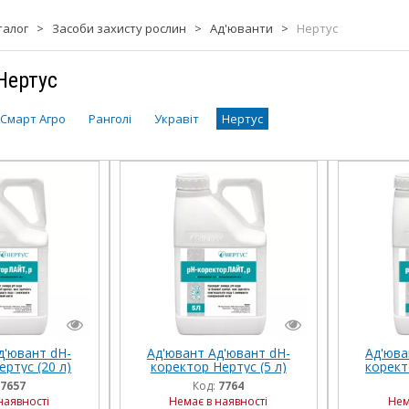
талог
>
Засоби захисту рослин
>
Ад'юванти
>
Нертус
Нертус
 Смарт Агро
Ранголі
Укравіт
Нертус
д'ювант dН-
Ад'ювант Ад'ювант dН-
Ад'юва
ртус (20 л)
коректор Нертус (5 л)
корект
7657
Код:
7764
наявності
Немає в наявності
Нем