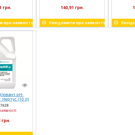
1 грн.
140,91 грн.
1
 про наявність
Повідомити про наявність
Повідо
д'ювант рН-
 Нертус (10 л)
7628
наявності
 грн.