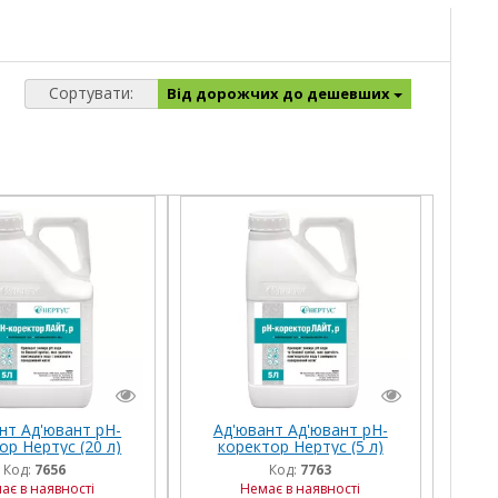
Сортувати:
Від дорожчих до дешевших
нт Ад'ювант рН-
Ад'ювант Ад'ювант рН-
ор Нертус (20 л)
коректор Нертус (5 л)
Код:
7656
Код:
7763
ає в наявності
Немає в наявності