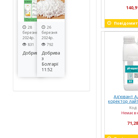
140,9
Повідомити
28
26
березня
березня
2024р.
2024р.
831
792
Добрива
Добрива
з
Болгарії
11:52
Ад'ювант А
коректор лайт
Код:
Немає в 
71,28