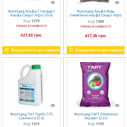
Фунгіцид Альфа Стандарт
Фунгіцид Альфа Мідь
Альфа Смарт Агро (10 л)
(Чемпион) Альфа Смарт Агро
(10 кг)
Код:
1270
Код:
1269
Немає в наявності
Немає в наявності
327,03 грн.
417,45 грн.
Повідомити про наявність
Повідомити про наявніст
Фунгіцид Тілт Турбо 575
Фунгіцид ГАРТ (Чемпіон)
Сингента (5 л)
Укравіт (2 кг)
Код:
1215
Код:
1153