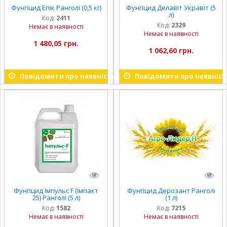
Фунгіцид Епік Ранголі (0,5 кг)
Фунгіцид Делавіт Укравіт (5
л)
Код:
2411
Код:
2329
Немає в наявності
Немає в наявності
1 480,05 грн.
1 062,60 грн.
Повідомити про наявність
Повідомити про наявніст
Фунгіцид Імпульс F (Імпакт
Фунгіцид Дерозант Ранголі
25) Ранголі (5 л)
(1 л)
Код:
1582
Код:
7215
Немає в наявності
Немає в наявності