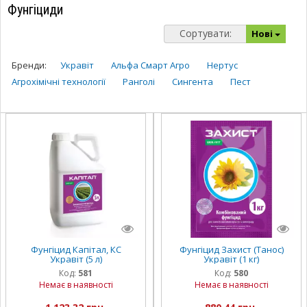
Фунгіциди
Сортувати:
Нові
Бренди:
Укравіт
Альфа Смарт Агро
Нертус
Агрохімічні технології
Ранголі
Сингента
Пест
Фунгіцид Капітал, КС
Фунгіцид Захист (Танос)
Укравіт (5 л)
Укравіт (1 кг)
Код:
581
Код:
580
Немає в наявності
Немає в наявності