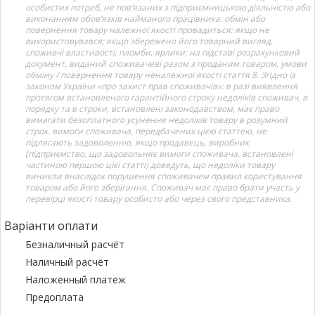
особистих потреб, не пов’язаних з підприємницькою діяльністю або
виконанням обов’язків найманого працівника. обмін або
повернення товару належної якості провадиться: якщо не
використовувався; якщо збережено його товарний вигляд,
споживчі властивості, пломби, ярлики; на підставі розрахунковий
документ, виданий споживачеві разом з проданим товаром. умови
обміну / повернення товару неналежної якості стаття 8. Згідно із
законом України «про захист прав споживачів»: в разі виявлення
протягом встановленого гарантійного строку недоліків споживач, в
порядку та в строки, встановлені законодавством, має право
вимагати безоплатного усунення недоліків товару в розумний
строк. вимоги споживача, передбачених цією статтею, не
підлягають задоволенню, якщо продавець, виробник
(підприємство, що задовольняє вимоги споживача, встановлені
частиною першою цієї статті) доведуть, що недоліки товару
виникли внаслідок порушення споживачем правил користування
товаром або його зберігання. Споживач має право брати участь у
перевірці якості товару особисто або через свого представника.
Варіанти оплати
Безналичный расчёт
Наличный расчёт
Наложенный платеж
Предоплата