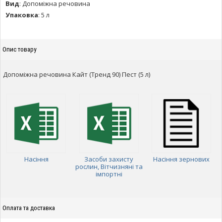
Вид
:
Допоміжна речовина
Упаковка
:
5 л
Опис товару
Допоміжна речовина Кайт (Тренд 90) Пест (5 л)
Насіння
Засоби захисту
Насіння зернових
рослин, Вітчизняні та
імпортні
Оплата та доставка