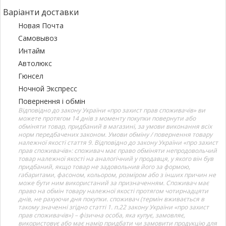
Варіанти доставки
Новая Почта
Самовывоз
Интайм
Автолюкс
Гюнсел
Ночной Экспресс
Повернення і обмін
Відповідно до закону України «про захист прав споживачів» ви
можете протягом 14 днів з моменту покупки повернути або
обміняти товар, придбаний в магазині, за умови виконання всіх
норм передбачених законом. Умови обміну / повернення товару
належної якості стаття 9. Відповідно до закону України «про захист
прав споживачів»: споживач має право обміняти непродовольчий
товар належної якості на аналогічний у продавця, у якого він був
придбаний, якщо товар не задовольнив його за формою,
габаритами, фасоном, кольором, розміром або з інших причин не
може бути ним використаний за призначенням. Споживач має
право на обмін товару належної якості протягом чотирнадцяти
днів, не рахуючи дня покупки. споживач (термін вживається в
такому значенні згідно статті 1. п.22 закону України «про захист
прав споживачів») – фізична особа, яка купує, замовляє,
використовує або має намір придбати чи замовити продукцію для