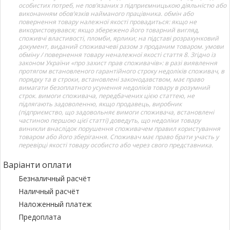
особистих потреб, не пов’язаних з підприємницькою діяльністю або
виконанням обов’язків найманого працівника. обмін або
повернення товару належної якості провадиться: якщо не
використовувався; якщо збережено його товарний вигляд,
споживчі властивості, пломби, ярлики; на підставі розрахунковий
документ, виданий споживачеві разом з проданим товаром. умови
обміну / повернення товару неналежної якості стаття 8. Згідно із
законом України «про захист прав споживачів»: в разі виявлення
протягом встановленого гарантійного строку недоліків споживач, в
порядку та в строки, встановлені законодавством, має право
вимагати безоплатного усунення недоліків товару в розумний
строк. вимоги споживача, передбачених цією статтею, не
підлягають задоволенню, якщо продавець, виробник
(підприємство, що задовольняє вимоги споживача, встановлені
частиною першою цієї статті) доведуть, що недоліки товару
виникли внаслідок порушення споживачем правил користування
товаром або його зберігання. Споживач має право брати участь у
перевірці якості товару особисто або через свого представника.
Варіанти оплати
Безналичный расчёт
Наличный расчёт
Наложенный платеж
Предоплата