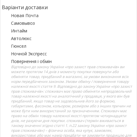
Варіанти доставки
Новая Почта
Самовывоз
Интайм
Автолюкс
Гюнсел
Ночной Экспресс
Повернення і обмін
Відповідно до закону України «про захист прав споживачів» ви
можете протягом 14 днів з моменту покупки повернути або
обміняти товар, придбаний в магазині, за умови виконання всіх
норм передбачених законом. Умови обміну / повернення товару
належної якості стаття 9. Відповідно до закону України «про захист
прав споживачів»: споживач має право обміняти непродовольчий
товар належної якості на аналогічний у продавця, у якого він був
придбаний, якщо товар не задовольнив його за формою,
габаритами, фасоном, кольором, розміром або з інших причин не
може бути ним використаний за призначенням. Споживач має
право на обмін товару належної якості протягом чотирнадцяти
днів, не рахуючи дня покупки. споживач (термін вживається в
такому значенні згідно статті 1. п.22 закону України «про захист
прав споживачів») – фізична особа, яка купує, замовляє,
використовує або має намір придбати чи замовити продукцію для