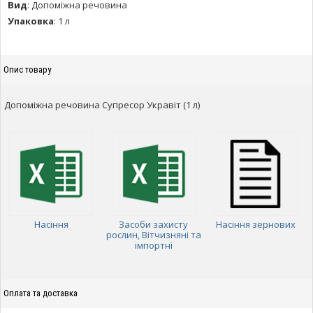
Вид
:
Допоміжна речовина
Упаковка
:
1 л
Опис товару
Допоміжна речовина Супресор Укравіт (1 л)
Насіння
Засоби захисту
Насіння зернових
рослин, Вітчизняні та
імпортні
Оплата та доставка