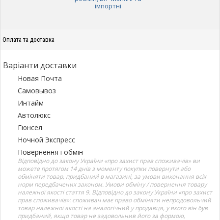
імпортні
Оплата та доставка
Варіанти доставки
Новая Почта
Самовывоз
Интайм
Автолюкс
Гюнсел
Ночной Экспресс
Повернення і обмін
Відповідно до закону України «про захист прав споживачів» ви
можете протягом 14 днів з моменту покупки повернути або
обміняти товар, придбаний в магазині, за умови виконання всіх
норм передбачених законом. Умови обміну / повернення товару
належної якості стаття 9. Відповідно до закону України «про захист
прав споживачів»: споживач має право обміняти непродовольчий
товар належної якості на аналогічний у продавця, у якого він був
придбаний, якщо товар не задовольнив його за формою,