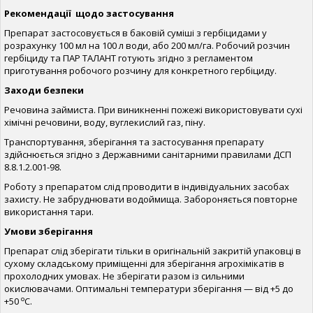
Рекомендації щодо застосування
Препарат застосовується в баковій суміші з гербіцидами у
розрахунку 100 мл на 100 л води, або 200 мл/га. Робочий розчин
гербіциду та ПАР ТАЛАНТ готують згідно з регламентом
приготування робочого розчину для конкретного гербіциду.
Заходи безпеки
Речовина займиста. При виникненні пожежі використовувати сухі
хімічні речовини, воду, вуглекислий газ, піну.
Транспортування, зберігання та застосування препарату
здійснюється згідно з Державними санітарними правилами ДСП
8.8.1.2.001-98.
Роботу з препаратом слід проводити в індивідуальних засобах
захисту. Не забруднювати водоймища. Забороняється повторне
використання тари.
Умови зберігання
Препарат слід зберігати тільки в оригінальній закритій упаковці в
сухому складському приміщенні для зберігання агрохімікатів в
прохолодних умовах. Не зберігати разом із сильними
окислювачами. Оптимальні температури зберігання — від +5 до
о
+50
С.