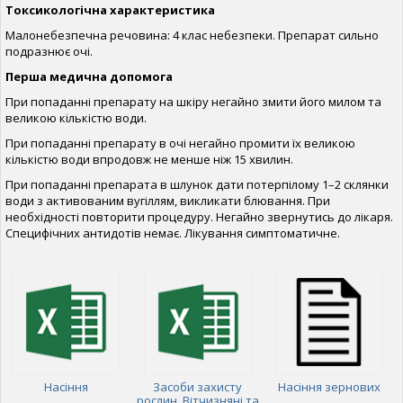
Токсикологічна характеристика
Малонебезпечна речовина: 4 клас небезпеки. Препарат сильно
подразнює очі.
Перша медична допомога
При попаданні препарату на шкіру негайно змити його милом та
великою кількістю води.
При попаданні препарату в очі негайно промити їх великою
кількістю води впродовж не менше ніж 15 хвилин.
При попаданні препарата в шлунок дати потерпілому 1–2 склянки
води з активованим вугіллям, викликати блювання. При
необхідності повторити процедуру. Негайно звернутись до лікаря.
Специфічних антидотів немає. Лікування симптоматичне.
Насіння
Засоби захисту
Насіння зернових
рослин, Вітчизняні та