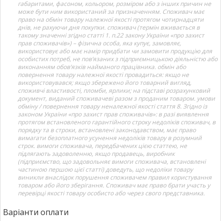
габаритами, фасоном, кольором, розміром або з інших причин не
може бути ним використаний за призначенням. Споживач має
право на обмін товару належної якості протягом чотирнадцяти
днів, не рахуючи дня покупки. споживач (термін вживається в
такому значенні згідно статті 1. п.22 закону України «про захист
прав споживачів») – фізична особа, яка купує, замовляє,
використовує або має намір придбати чи замовити продукцію для
особистих потреб, не пов’язаних з підприємницькою діяльністю або
виконанням обов’язків найманого працівника. обмін або
повернення товару належної якості провадиться: якщо не
використовувався; якщо збережено його товарний вигляд,
споживчі властивості, пломби, ярлики; на підставі розрахунковий
документ, виданий споживачеві разом з проданим товаром. умови
обміну / повернення товару неналежної якості стаття 8. Згідно із
законом України «про захист прав споживачів»: в разі виявлення
протягом встановленого гарантійного строку недоліків споживач, в
порядку та в строки, встановлені законодавством, має право
вимагати безоплатного усунення недоліків товару в розумний
строк. вимоги споживача, передбачених цією статтею, не
підлягають задоволенню, якщо продавець, виробник
(підприємство, що задовольняє вимоги споживача, встановлені
частиною першою цієї статті) доведуть, що недоліки товару
виникли внаслідок порушення споживачем правил користування
товаром або його зберігання. Споживач має право брати участь у
перевірці якості товару особисто або через свого представника.
Варіанти оплати