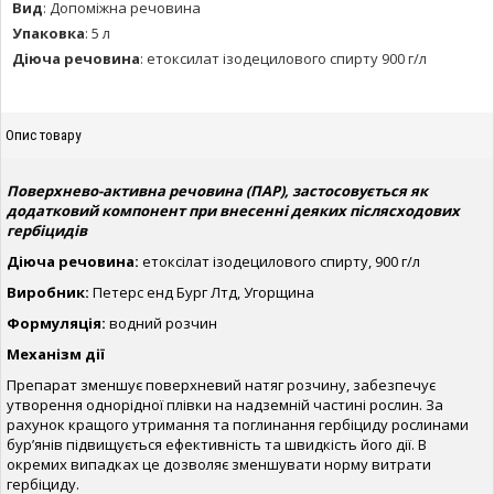
Вид
:
Допоміжна речовина
Упаковка
:
5 л
Діюча речовина
:
етоксилат ізодецилового спирту 900 г/л
Опис товару
Поверхнево-активна речовина (ПАР), застосовується як
додатковий компонент при внесенні деяких післясходових
гербіцидів
Діюча речовина:
етоксілат ізодецилового спирту, 900 г/л
Виробник:
Петерс енд Бург Лтд, Угорщина
Формуляція:
водний розчин
Механізм дії
Препарат зменшує поверхневий натяг розчину, забезпечує
утворення однорідної плівки на надземній частині рослин. За
рахунок кращого утримання та поглинання гербіциду рослинами
бур’янів підвищується ефективність та швидкість його дії. В
окремих випадках це дозволяє зменшувати норму витрати
гербіциду.