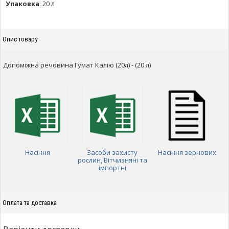
Упаковка
:
20 л
Опис товару
Допоміжна речовина Гумат Калію (20л) - (20 л)
Насіння
Засоби захисту
Насіння зернових
рослин, Вітчизняні та
імпортні
Оплата та доставка