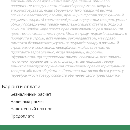
виконанням обов’язків найманого працівника. обмін або
повернення товару належної якості провадиться: якщо не
використовувався; якщо збережено його товарний вигляд,
споживчі властивості, пломби, ярлики; на підставі розрахунковий
документ, виданий споживачеві разом з проданим товаром. умови
обміну / повернення товару неналежної якості стаття 8. Згідно із
законом України «про захист прав споживачів»: в разі виявлення
протягом встановленого гарантійного строку недоліків споживач, в
порядку та в строки, встановлені законодавством, має право
вимагати безоплатного усунення недоліків товару в розумний
строк. вимоги споживача, передбачених цією статтею, не
підлягають задоволенню, якщо продавець, виробник
(підприємство, що задовольняє вимоги споживача, встановлені
частиною першою цієї статті) доведуть, що недоліки товару
виникли внаслідок порушення споживачем правил користування
товаром або його зберігання. Споживач має право брати участь у
перевірці якості товару особисто або через свого представника.
Варіанти оплати
Безналичный расчёт
Наличный расчёт
Наложенный платеж
Предоплата