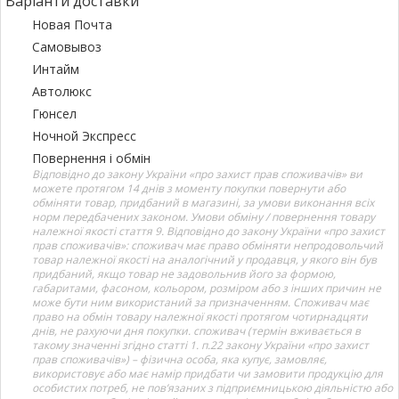
Варіанти доставки
Новая Почта
Самовывоз
Интайм
Автолюкс
Гюнсел
Ночной Экспресс
Повернення і обмін
Відповідно до закону України «про захист прав споживачів» ви
можете протягом 14 днів з моменту покупки повернути або
обміняти товар, придбаний в магазині, за умови виконання всіх
норм передбачених законом. Умови обміну / повернення товару
належної якості стаття 9. Відповідно до закону України «про захист
прав споживачів»: споживач має право обміняти непродовольчий
товар належної якості на аналогічний у продавця, у якого він був
придбаний, якщо товар не задовольнив його за формою,
габаритами, фасоном, кольором, розміром або з інших причин не
може бути ним використаний за призначенням. Споживач має
право на обмін товару належної якості протягом чотирнадцяти
днів, не рахуючи дня покупки. споживач (термін вживається в
такому значенні згідно статті 1. п.22 закону України «про захист
прав споживачів») – фізична особа, яка купує, замовляє,
використовує або має намір придбати чи замовити продукцію для
особистих потреб, не пов’язаних з підприємницькою діяльністю або