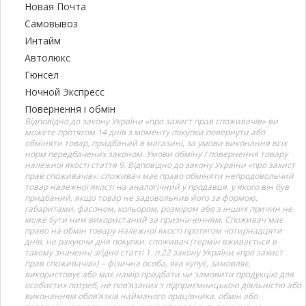
Новая Почта
Самовывоз
Интайм
Автолюкс
Гюнсел
Ночной Экспресс
Повернення і обмін
Відповідно до закону України «про захист прав споживачів» ви
можете протягом 14 днів з моменту покупки повернути або
обміняти товар, придбаний в магазині, за умови виконання всіх
норм передбачених законом. Умови обміну / повернення товару
належної якості стаття 9. Відповідно до закону України «про захист
прав споживачів»: споживач має право обміняти непродовольчий
товар належної якості на аналогічний у продавця, у якого він був
придбаний, якщо товар не задовольнив його за формою,
габаритами, фасоном, кольором, розміром або з інших причин не
може бути ним використаний за призначенням. Споживач має
право на обмін товару належної якості протягом чотирнадцяти
днів, не рахуючи дня покупки. споживач (термін вживається в
такому значенні згідно статті 1. п.22 закону України «про захист
прав споживачів») – фізична особа, яка купує, замовляє,
використовує або має намір придбати чи замовити продукцію для
особистих потреб, не пов’язаних з підприємницькою діяльністю або
виконанням обов’язків найманого працівника. обмін або