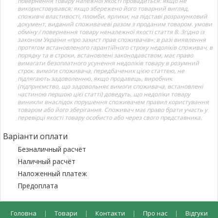
повернення товару належної якості провадиться: якщо не
використовувався; якщо збережено його товарний вигляд,
споживчі властивості, пломби, ярлики; на підставі розрахунковий
документ, виданий споживачеві разом з проданим товаром. умови
обміну / повернення товару неналежної якості стаття 8. Згідно із
законом України «про захист прав споживачів»: в разі виявлення
протягом встановленого гарантійного строку недоліків споживач, в
порядку та в строки, встановлені законодавством, має право
вимагати безоплатного усунення недоліків товару в розумний
строк. вимоги споживача, передбачених цією статтею, не
підлягають задоволенню, якщо продавець, виробник
(підприємство, що задовольняє вимоги споживача, встановлені
частиною першою цієї статті) доведуть, що недоліки товару
виникли внаслідок порушення споживачем правил користування
товаром або його зберігання. Споживач має право брати участь у
перевірці якості товару особисто або через свого представника.
Варіанти оплати
Безналичный расчёт
Наличный расчёт
Наложенный платеж
Предоплата
Головна
|
Товари
|
Контакти
|
Про нас
|
Відгуки