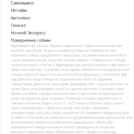
Самовывоз
Интайм
Автолюкс
Гюнсел
Ночной Экспресс
Повернення і обмін
Відповідно до закону України «про захист прав споживачів» ви
можете протягом 14 днів з моменту покупки повернути або
обміняти товар, придбаний в магазині, за умови виконання всіх
норм передбачених законом. Умови обміну / повернення товару
належної якості стаття 9. Відповідно до закону України «про захист
прав споживачів»: споживач має право обміняти непродовольчий
товар належної якості на аналогічний у продавця, у якого він був
придбаний, якщо товар не задовольнив його за формою,
габаритами, фасоном, кольором, розміром або з інших причин не
може бути ним використаний за призначенням. Споживач має
право на обмін товару належної якості протягом чотирнадцяти
днів, не рахуючи дня покупки. споживач (термін вживається в
такому значенні згідно статті 1. п.22 закону України «про захист
прав споживачів») – фізична особа, яка купує, замовляє,
використовує або має намір придбати чи замовити продукцію для
особистих потреб, не пов’язаних з підприємницькою діяльністю або
виконанням обов’язків найманого працівника. обмін або
повернення товару належної якості провадиться: якщо не
використовувався; якщо збережено його товарний вигляд,