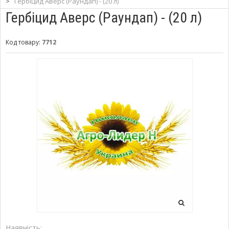
>
Гербіцид Аверс (Раундап) - (20 л)
Гербіцид Аверс (Раундап) - (20 л)
Код товару:
7712
Наявність: