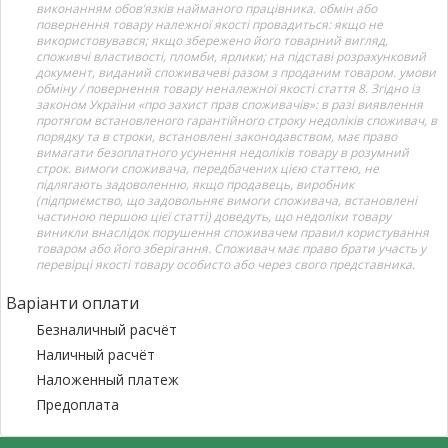
виконанням обов’язків найманого працівника. обмін або
повернення товару належної якості провадиться: якщо не
використовувався; якщо збережено його товарний вигляд,
споживчі властивості, пломби, ярлики; на підставі розрахунковий
документ, виданий споживачеві разом з проданим товаром. умови
обміну / повернення товару неналежної якості стаття 8. Згідно із
законом України «про захист прав споживачів»: в разі виявлення
протягом встановленого гарантійного строку недоліків споживач, в
порядку та в строки, встановлені законодавством, має право
вимагати безоплатного усунення недоліків товару в розумний
строк. вимоги споживача, передбачених цією статтею, не
підлягають задоволенню, якщо продавець, виробник
(підприємство, що задовольняє вимоги споживача, встановлені
частиною першою цієї статті) доведуть, що недоліки товару
виникли внаслідок порушення споживачем правил користування
товаром або його зберігання. Споживач має право брати участь у
перевірці якості товару особисто або через свого представника.
Варіанти оплати
Безналичный расчёт
Наличный расчёт
Наложенный платеж
Предоплата