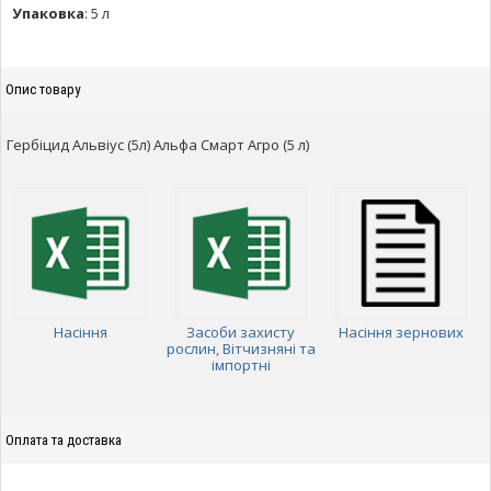
Упаковка
:
5 л
Опис товару
Гербіцид Альвіус (5л) Альфа Смарт Агро (5 л)
Насіння
Засоби захисту
Насіння зернових
рослин, Вітчизняні та
імпортні
Оплата та доставка