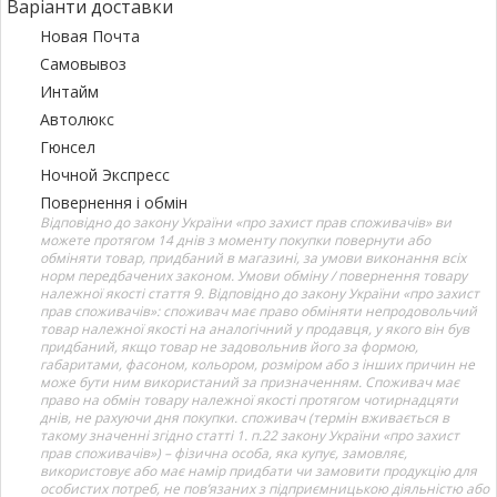
Варіанти доставки
Новая Почта
Самовывоз
Интайм
Автолюкс
Гюнсел
Ночной Экспресс
Повернення і обмін
Відповідно до закону України «про захист прав споживачів» ви
можете протягом 14 днів з моменту покупки повернути або
обміняти товар, придбаний в магазині, за умови виконання всіх
норм передбачених законом. Умови обміну / повернення товару
належної якості стаття 9. Відповідно до закону України «про захист
прав споживачів»: споживач має право обміняти непродовольчий
товар належної якості на аналогічний у продавця, у якого він був
придбаний, якщо товар не задовольнив його за формою,
габаритами, фасоном, кольором, розміром або з інших причин не
може бути ним використаний за призначенням. Споживач має
право на обмін товару належної якості протягом чотирнадцяти
днів, не рахуючи дня покупки. споживач (термін вживається в
такому значенні згідно статті 1. п.22 закону України «про захист
прав споживачів») – фізична особа, яка купує, замовляє,
використовує або має намір придбати чи замовити продукцію для
особистих потреб, не пов’язаних з підприємницькою діяльністю або