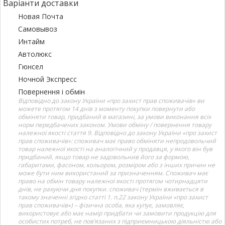
Варіанти доставки
Новая Почта
Самовывоз
Интайм
Автолюкс
Гюнсел
Ночной Экспресс
Повернення і обмін
Відповідно до закону України «про захист прав споживачів» ви
можете протягом 14 днів з моменту покупки повернути або
обміняти товар, придбаний в магазині, за умови виконання всіх
норм передбачених законом. Умови обміну / повернення товару
належної якості стаття 9. Відповідно до закону України «про захист
прав споживачів»: споживач має право обміняти непродовольчий
товар належної якості на аналогічний у продавця, у якого він був
придбаний, якщо товар не задовольнив його за формою,
габаритами, фасоном, кольором, розміром або з інших причин не
може бути ним використаний за призначенням. Споживач має
право на обмін товару належної якості протягом чотирнадцяти
днів, не рахуючи дня покупки. споживач (термін вживається в
такому значенні згідно статті 1. п.22 закону України «про захист
прав споживачів») – фізична особа, яка купує, замовляє,
використовує або має намір придбати чи замовити продукцію для
особистих потреб, не пов’язаних з підприємницькою діяльністю або