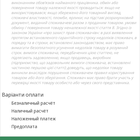
виконанням обов’язків найманого працівника. обмін або
повернення товару належної якості провадиться: якщо не
використовувався; якщо збережено його товарний вигляд,
споживчі властивості, пломби, ярлики; на підставі розрахунковий
документ, виданий споживачеві разом з проданим товаром. умови
обміну / повернення товару неналежної якості стаття 8. Згідно із
законом України «про захист прав споживачів»: в разі виявлення
протягом встановленого гарантійного строку недоліків споживач, в
порядку та в строки, встановлені законодавством, має право
вимагати безоплатного усунення недоліків товару в розумний
строк. вимоги споживача, передбачених цією статтею, не
підлягають задоволенню, якщо продавець, виробник
(підприємство, що задовольняє вимоги споживача, встановлені
частиною першою цієї статті) доведуть, що недоліки товару
виникли внаслідок порушення споживачем правил користування
товаром або його зберігання. Споживач має право брати участь у
перевірці якості товару особисто або через свого представника.
Варіанти оплати
Безналичный расчёт
Наличный расчёт
Наложенный платеж
Предоплата