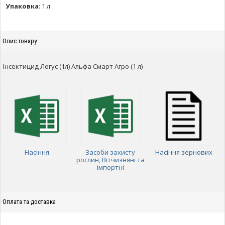
Упаковка
:
1 л
Опис товару
Інсектицид Логус (1л) Альфа Смарт Агро (1 л)
Насіння
Засоби захисту
Насіння зернових
рослин, Вітчизняні та
імпортні
Оплата та доставка