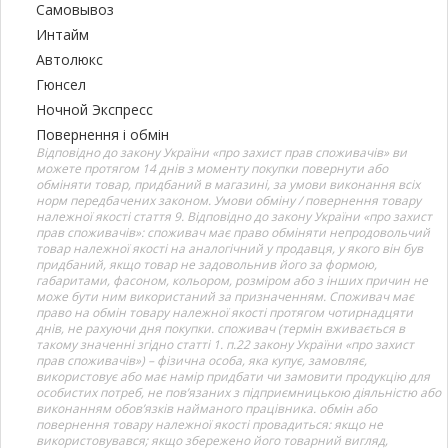
Самовывоз
Интайм
Автолюкс
Гюнсел
Ночной Экспресс
Повернення і обмін
Відповідно до закону України «про захист прав споживачів» ви
можете протягом 14 днів з моменту покупки повернути або
обміняти товар, придбаний в магазині, за умови виконання всіх
норм передбачених законом. Умови обміну / повернення товару
належної якості стаття 9. Відповідно до закону України «про захист
прав споживачів»: споживач має право обміняти непродовольчий
товар належної якості на аналогічний у продавця, у якого він був
придбаний, якщо товар не задовольнив його за формою,
габаритами, фасоном, кольором, розміром або з інших причин не
може бути ним використаний за призначенням. Споживач має
право на обмін товару належної якості протягом чотирнадцяти
днів, не рахуючи дня покупки. споживач (термін вживається в
такому значенні згідно статті 1. п.22 закону України «про захист
прав споживачів») – фізична особа, яка купує, замовляє,
використовує або має намір придбати чи замовити продукцію для
особистих потреб, не пов’язаних з підприємницькою діяльністю або
виконанням обов’язків найманого працівника. обмін або
повернення товару належної якості провадиться: якщо не
використовувався; якщо збережено його товарний вигляд,