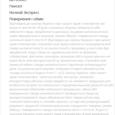
Гюнсел
Ночной Экспресс
Повернення і обмін
Відповідно до закону України «про захист прав споживачів» ви
можете протягом 14 днів з моменту покупки повернути або
обміняти товар, придбаний в магазині, за умови виконання всіх
норм передбачених законом. Умови обміну / повернення товару
належної якості стаття 9. Відповідно до закону України «про захист
прав споживачів»: споживач має право обміняти непродовольчий
товар належної якості на аналогічний у продавця, у якого він був
придбаний, якщо товар не задовольнив його за формою,
габаритами, фасоном, кольором, розміром або з інших причин не
може бути ним використаний за призначенням. Споживач має
право на обмін товару належної якості протягом чотирнадцяти
днів, не рахуючи дня покупки. споживач (термін вживається в
такому значенні згідно статті 1. п.22 закону України «про захист
прав споживачів») – фізична особа, яка купує, замовляє,
використовує або має намір придбати чи замовити продукцію для
особистих потреб, не пов’язаних з підприємницькою діяльністю або
виконанням обов’язків найманого працівника. обмін або
повернення товару належної якості провадиться: якщо не
використовувався; якщо збережено його товарний вигляд,
споживчі властивості, пломби, ярлики; на підставі розрахунковий
документ, виданий споживачеві разом з проданим товаром. умови
обміну / повернення товару неналежної якості стаття 8. Згідно із
законом України «про захист прав споживачів»: в разі виявлення