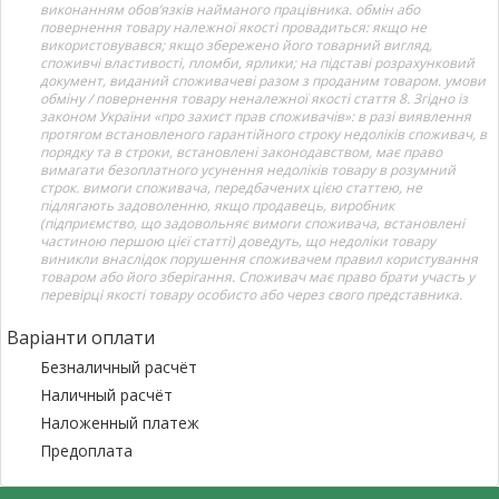
виконанням обов’язків найманого працівника. обмін або
повернення товару належної якості провадиться: якщо не
використовувався; якщо збережено його товарний вигляд,
споживчі властивості, пломби, ярлики; на підставі розрахунковий
документ, виданий споживачеві разом з проданим товаром. умови
обміну / повернення товару неналежної якості стаття 8. Згідно із
законом України «про захист прав споживачів»: в разі виявлення
протягом встановленого гарантійного строку недоліків споживач, в
порядку та в строки, встановлені законодавством, має право
вимагати безоплатного усунення недоліків товару в розумний
строк. вимоги споживача, передбачених цією статтею, не
підлягають задоволенню, якщо продавець, виробник
(підприємство, що задовольняє вимоги споживача, встановлені
частиною першою цієї статті) доведуть, що недоліки товару
виникли внаслідок порушення споживачем правил користування
товаром або його зберігання. Споживач має право брати участь у
перевірці якості товару особисто або через свого представника.
Варіанти оплати
Безналичный расчёт
Наличный расчёт
Наложенный платеж
Предоплата