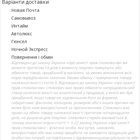
Варіанти доставки
Новая Почта
Самовывоз
Интайм
Автолюкс
Гюнсел
Ночной Экспресс
Повернення і обмін
Відповідно до закону України «про захист прав споживачів» ви
можете протягом 14 днів з моменту покупки повернути або
обміняти товар, придбаний в магазині, за умови виконання всіх
норм передбачених законом. Умови обміну / повернення товару
належної якості стаття 9. Відповідно до закону України «про захист
прав споживачів»: споживач має право обміняти непродовольчий
товар належної якості на аналогічний у продавця, у якого він був
придбаний, якщо товар не задовольнив його за формою,
габаритами, фасоном, кольором, розміром або з інших причин не
може бути ним використаний за призначенням. Споживач має
право на обмін товару належної якості протягом чотирнадцяти
днів, не рахуючи дня покупки. споживач (термін вживається в
такому значенні згідно статті 1. п.22 закону України «про захист
прав споживачів») – фізична особа, яка купує, замовляє,
використовує або має намір придбати чи замовити продукцію для
особистих потреб, не пов’язаних з підприємницькою діяльністю або