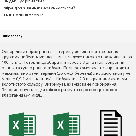
Виды
:
Лук ріпчастий
Міра дозрівання
:
Середньостиглий
Тип
:
Насіння посівне
Опис товару
Однорідний гібрид раннього терміну дозрівання з ідеально
круглими цибулинами відрізняється дуже високою врожайністю (до
100 тон/га). Готовий до збирання через 5-7 днів після збирання
ранніх та супер ранніх цибулів. Посів рекомендується проводити
максимально ранні терміни (до кінця березня) з нормою висіву не
менше 0,9-1 млн. насіння/га. Цибулини з 2-3 покривними лусками
золотистого кольору. Витримує механізоване прибирання.
Використовується для свіжого ринку та короткострокового
зберігання (3-4 місяці).