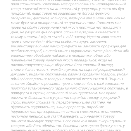
прав споживачів»: споживач має право обміняти непродовольчий
товар належної якості на аналогічний у продавця, у якого він був
придбаний, якщо товар не задовольнив його за формою,
габаритами, фасоном, кольором, розміром або з інших причин не
може бути ним використаний за призначенням. Споживач має
право на обмін товару належної якості протягом чотирнадцяти
днів, не рахуючи дня покупки. споживач (термін вживається в
такому значенні згідно статті 1. п.22 закону України «про захист
прав споживачів») – фізична особа, яка купує, замовляє,
використовує або має намір придбати чи замовити продукцію для
особистих потреб, не пов’язаних з підприємницькою діяльністю або
виконанням обов’язків найманого працівника. обмін або
повернення товару належної якості провадиться: якщо не
використовувався; якщо збережено його товарний вигляд,
споживчі властивості, пломби, ярлики; на підставі розрахунковий
документ, виданий споживачеві разом з проданим товаром. умови
обміну / повернення товару неналежної якості стаття 8. Згідно із
законом України «про захист прав споживачів»: в разі виявлення
протягом встановленого гарантійного строку недоліків споживач, в
порядку та в строки, встановлені законодавством, має право
вимагати безоплатного усунення недоліків товару в розумний
строк. вимоги споживача, передбачених цією статтею, не
підлягають задоволенню, якщо продавець, виробник
(підприємство, що задовольняє вимоги споживача, встановлені
частиною першою цієї статті) доведуть, що недоліки товару
виникли внаслідок порушення споживачем правил користування
товаром або його зберігання. Споживач має право брати участь у
перевірці якості товару особисто або через свого представника.