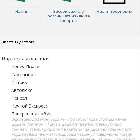
Насіння
Засоби захисту
Насіння зернових
рослин, Вітчизняні та
імпортні
Оплата та доставка
Варіанти доставки
Новая Почта
Самовывоз
Интайм
Автолюкс
Гюнсел
Ночной Экспресс
Повернення і обмін
Відповідно до закону України «про захист прав споживачів» ви
можете протягом 14 днів з моменту покупки повернути або
обміняти товар, придбаний в магазині, за умови виконання всіх
норм передбачених законом. Умови обміну / повернення товару
належної якості стаття 9. Відповідно до закону України «про захист