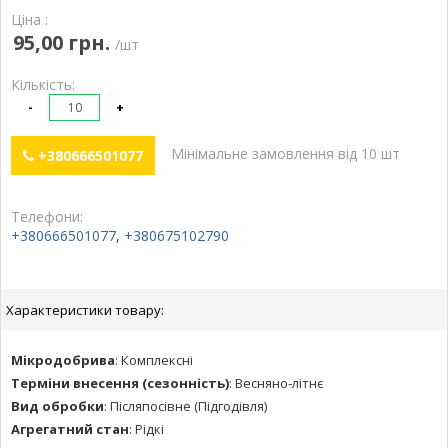
Ціна :
95,00 грн.
/шт
Кількість:
-
+
Мінімальне замовлення від 10 шт
+380666501077
Телефони:
+380666501077
,
+380675102790
Характеристики товару:
Мікродобрива
:
Комплексні
Терміни внесення (сезонність)
:
Весняно-літнє
Вид обробки
:
Післяпосівне (Підгодівля)
Агрегатний стан
:
Рідкі