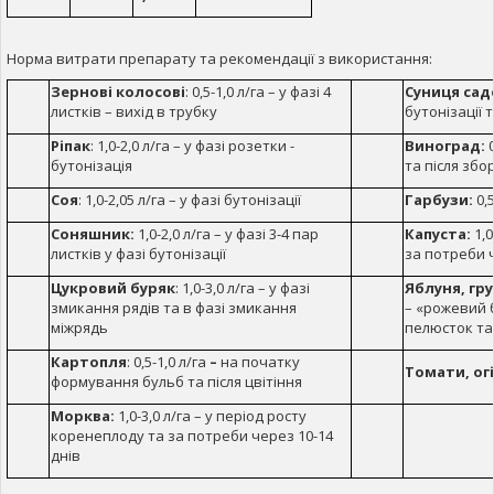
Норма витрати препарату та рекомендації з використання:
Зернові колосові
: 0,5-1,0 л/га – у фазі 4
Суниця сад
листків – вихід в трубку
бутонізації 
Ріпак
: 1,0-2,0 л/га – у фазі розетки -
Виноград:
0
бутонізація
та після зб
Соя
: 1,0-2,05 л/га – у фазі бутонізації
Гарбузи:
0,5
Соняшник:
1,0-2,0 л/га – у фазі 3-4 пар
Капуста:
1,0
листків у фазі бутонізації
за потреби ч
Цукровий буряк
: 1,0-3,0 л/га – у фазі
Яблуня, гр
змикання рядів та в фазі змикання
– «рожевий 
міжрядь
пелюсток та
Картопля
: 0,5-1,0 л/га
–
на початку
Томати, ог
формування бульб та після цвітіння
Морква:
1,0-3,0 л/га – у період росту
коренеплоду та за потреби через 10-14
днів