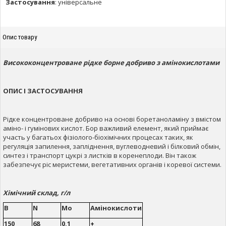
Застосування
:
універсальне
Опис товару
Висококонцентроване рідке борне добриво з амінокислотами
ОПИС І ЗАСТОСУВАННЯ
Рідке концентроване добриво на основі боретаноламіну з вмістом
аміно- і гумінових кислот. Бор важливий елемент, який приймає
участь у багатьох фізіолого-біохімічних процесах таких, як
регуляція запилення, запліднення, вуглеводневий і білковий обмін,
синтез і транспорт цукрі з листків в коренеплоди. Він також
забезпечує ріс меристеми, вегетативних органів і коревої системи.
Хімічний склад, г/л
B
N
Мо
Амінокислоти
150
68
0,1
+