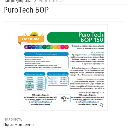
Мікродобрива
>
PuroTech БОР
PuroTech БОР
Новинка
Наявність:
Під замовлення