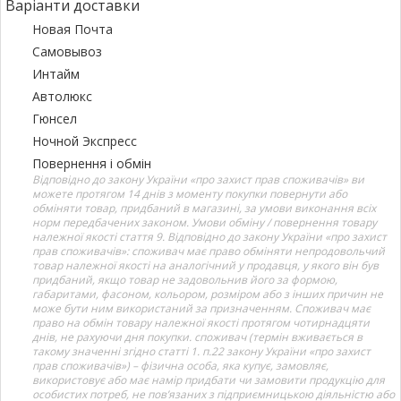
Варіанти доставки
Новая Почта
Самовывоз
Интайм
Автолюкс
Гюнсел
Ночной Экспресс
Повернення і обмін
Відповідно до закону України «про захист прав споживачів» ви
можете протягом 14 днів з моменту покупки повернути або
обміняти товар, придбаний в магазині, за умови виконання всіх
норм передбачених законом. Умови обміну / повернення товару
належної якості стаття 9. Відповідно до закону України «про захист
прав споживачів»: споживач має право обміняти непродовольчий
товар належної якості на аналогічний у продавця, у якого він був
придбаний, якщо товар не задовольнив його за формою,
габаритами, фасоном, кольором, розміром або з інших причин не
може бути ним використаний за призначенням. Споживач має
право на обмін товару належної якості протягом чотирнадцяти
днів, не рахуючи дня покупки. споживач (термін вживається в
такому значенні згідно статті 1. п.22 закону України «про захист
прав споживачів») – фізична особа, яка купує, замовляє,
використовує або має намір придбати чи замовити продукцію для
особистих потреб, не пов’язаних з підприємницькою діяльністю або