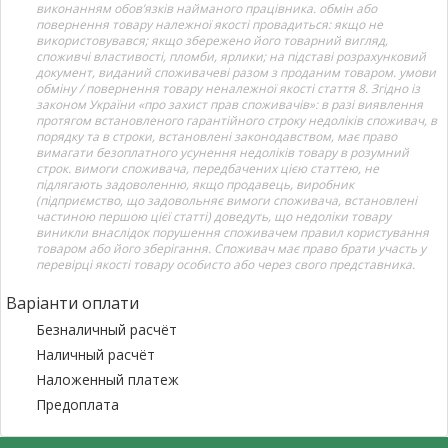
виконанням обов’язків найманого працівника. обмін або
повернення товару належної якості провадиться: якщо не
використовувався; якщо збережено його товарний вигляд,
споживчі властивості, пломби, ярлики; на підставі розрахунковий
документ, виданий споживачеві разом з проданим товаром. умови
обміну / повернення товару неналежної якості стаття 8. Згідно із
законом України «про захист прав споживачів»: в разі виявлення
протягом встановленого гарантійного строку недоліків споживач, в
порядку та в строки, встановлені законодавством, має право
вимагати безоплатного усунення недоліків товару в розумний
строк. вимоги споживача, передбачених цією статтею, не
підлягають задоволенню, якщо продавець, виробник
(підприємство, що задовольняє вимоги споживача, встановлені
частиною першою цієї статті) доведуть, що недоліки товару
виникли внаслідок порушення споживачем правил користування
товаром або його зберігання. Споживач має право брати участь у
перевірці якості товару особисто або через свого представника.
Варіанти оплати
Безналичный расчёт
Наличный расчёт
Наложенный платеж
Предоплата