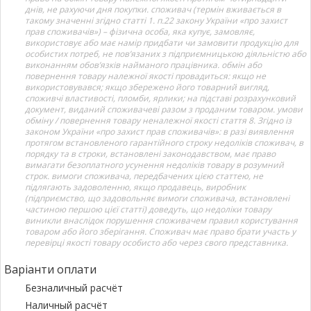
днів, не рахуючи дня покупки. споживач (термін вживається в
такому значенні згідно статті 1. п.22 закону України «про захист
прав споживачів») – фізична особа, яка купує, замовляє,
використовує або має намір придбати чи замовити продукцію для
особистих потреб, не пов’язаних з підприємницькою діяльністю або
виконанням обов’язків найманого працівника. обмін або
повернення товару належної якості провадиться: якщо не
використовувався; якщо збережено його товарний вигляд,
споживчі властивості, пломби, ярлики; на підставі розрахунковий
документ, виданий споживачеві разом з проданим товаром. умови
обміну / повернення товару неналежної якості стаття 8. Згідно із
законом України «про захист прав споживачів»: в разі виявлення
протягом встановленого гарантійного строку недоліків споживач, в
порядку та в строки, встановлені законодавством, має право
вимагати безоплатного усунення недоліків товару в розумний
строк. вимоги споживача, передбачених цією статтею, не
підлягають задоволенню, якщо продавець, виробник
(підприємство, що задовольняє вимоги споживача, встановлені
частиною першою цієї статті) доведуть, що недоліки товару
виникли внаслідок порушення споживачем правил користування
товаром або його зберігання. Споживач має право брати участь у
перевірці якості товару особисто або через свого представника.
Варіанти оплати
Безналичный расчёт
Наличный расчёт