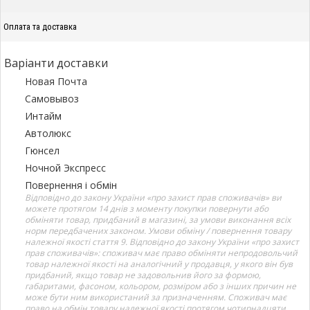
Оплата та доставка
Варіанти доставки
Новая Почта
Самовывоз
Интайм
Автолюкс
Гюнсел
Ночной Экспресс
Повернення і обмін
Відповідно до закону України «про захист прав споживачів» ви
можете протягом 14 днів з моменту покупки повернути або
обміняти товар, придбаний в магазині, за умови виконання всіх
норм передбачених законом. Умови обміну / повернення товару
належної якості стаття 9. Відповідно до закону України «про захист
прав споживачів»: споживач має право обміняти непродовольчий
товар належної якості на аналогічний у продавця, у якого він був
придбаний, якщо товар не задовольнив його за формою,
габаритами, фасоном, кольором, розміром або з інших причин не
може бути ним використаний за призначенням. Споживач має
право на обмін товару належної якості протягом чотирнадцяти