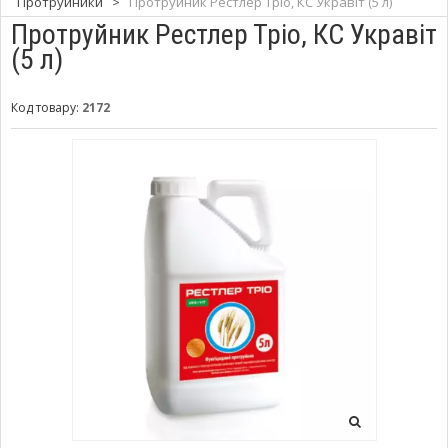
Протруйники
>
Протруйник Рестлер Тріо, КС Укравіт (5 л)
Протруйник Рестлер Тріо, КС Укравіт
(5 л)
Код товару:
2172