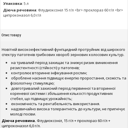
Упаковка
:
5 л
Діюча речовина
:
Флудиоксоніл 15 г/л <br> прохлораз 60 г/л <br>
ципроконазол 6,0 г/л
Опис товару
Новітній високоефективний фунгіцидний протруйник від широкого
спектру патогенів грибкових хвороб зернових колосових культур.
на тривалий період захищає та знижує ризик виникнення
резистентності (стійкості) у патогенів;
контролює вторинне інфікування рослин;
оброблене насіння підвищує енергію проростання, схожість та
фізіологічну стимуляцію;
довготривалий захисний період первинної та вторинної
кореневої системи і збільшення кількості продуктивних
стебел, що підвищує урожайність;
економічність та рентабельність використання.
надзвичайно висока толерантність до культури, не пригнічує
молоді посіви.
Діюча речовина.
Флудиоксоніл, 15 г/л + прохлораз 60 г/л +
ципроконазол 6,0 г/л.