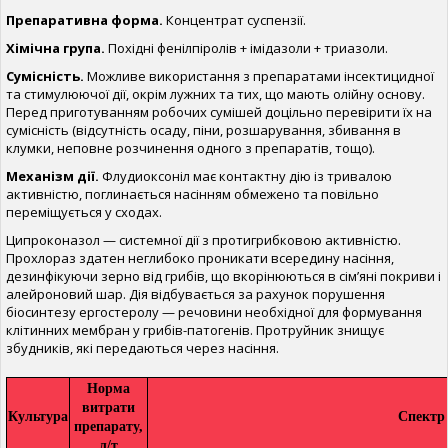
Препаративна форма.
Концентрат суспензії.
Хімічна група.
Похідні фенілпіролів + імідазоли + триазоли.
Сумісність.
Можливе використання з препаратами інсектицидної
та стимулюючої дії, окрім лужних та тих, що мають олійну основу.
Перед приготуванням робочих сумішей доцільно перевірити їх на
сумісність (відсутність осаду, піни, розшарування, збивання в
клумки, неповне розчинення одного з препаратів, тощо).
Механізм дії.
Флудиоксоніл має контактну дію із тривалою
активністю, поглинається насінням обмежено та повільно
переміщується у сходах.
Ципроконазол — системної дії з протигрибковою активністю.
Прохлораз здатен неглибоко проникати всередину насіння,
дезинфікуючи зерно від грибів, що вкорінюються в сім’яні покриви і
алейроновий шар. Дія відбувається за рахунок порушення
біосинтезу ергостеролу — речовини необхідної для формування
клітинних мембран у грибів-патогенів. Протруйник знищує
збудників, які передаються через насіння.
Норма
витрати
Культура
Спектр 
препарату,
л/т