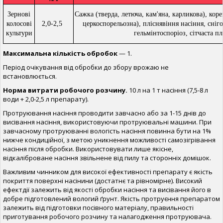
Зернові
Сажка (тверда, летюча, кам'яна, карликова), коре
колосові
2,0-2,5
церкоспорельозна), пліснявіння насіння, сніго
культури
гельмінтоспоріоз, сітчаста п
Максимальна кількість обробок
— 1.
Період очікування від обробки до збору врожаю не
встановлюється.
Норма витрати робочого розчину.
10 л на 1 т насіння (7,5-8 л
води + 2,0-2,5 л препарату).
Протруювання насіння проводити завчасно або за 1-15 днів до
висівання насіння, використовуючи протруювальні машини. При
завчасному протруюванні вологість насіння повинна бути на 1%
нижче кондиційної, з метою уникнення можливості самозігрівання
насіння після обробки. Використовувати лише якісне,
відкаліброване насіння звільнене від пилу та сторонніх домішок.
Важливим чинником для високої ефективності препарату є якість
покриття поверхні насінини (достатнє та рівномірне). Високий
ефектдії залежить від якості обробки насіння та висівання його в
добре підготовлений вологий ґрунт. Якість протруєння препаратом
залежить від підготовки посівного матеріалу, правильності
приготування робочого розчину та налагодження протруювача.