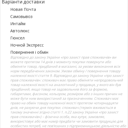
Варіанти доставки
Новая Почта
Самовывоз
Интайм
Автолюкс
Гюнсел
Ночной Экспресс
Повернення і обмін
Відповідно до закону України «про захист прав споживачів» ви
можете протягом 14 днів з моменту покупки повернути або
обміняти товар, придбаний в магазині, за умови виконання всіх
норм передбачених законом. Умови обміну / повернення товару
належної якості стаття 9. Відповідно до закону України «про захист
прав споживачів»: споживач має право обміняти непродовольчий
товар належної якості на аналогічний у продавця, у якого він був
придбаний, якщо товар не задовольнив його за формою,
габаритами, фасоном, кольором, розміром або з інших причин не
може бути ним використаний за призначенням. Споживач має
право на обмін товару належної якості протягом чотирнадцяти
днів, не рахуючи дня покупки. споживач (термін вживається в
такому значенні згідно статті 1. п.22 закону України «про захист
прав споживачів») – фізична особа, яка купує, замовляє,
використовує або має намір придбати чи замовити продукцію для
особистих потреб, не пов’язаних з підприємницькою діяльністю або