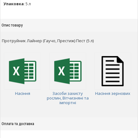
Упаковка
:
5 л
Опис товару
Протруйник Лайнер (Гаучо, Престиж) Пест (5 л)
Насіння
Засоби захисту
Насіння зернових
рослин, Вітчизняні та
імпортні
Оплата та доставка