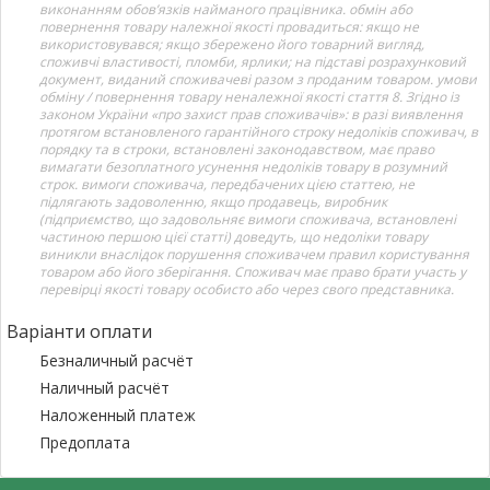
виконанням обов’язків найманого працівника. обмін або
повернення товару належної якості провадиться: якщо не
використовувався; якщо збережено його товарний вигляд,
споживчі властивості, пломби, ярлики; на підставі розрахунковий
документ, виданий споживачеві разом з проданим товаром. умови
обміну / повернення товару неналежної якості стаття 8. Згідно із
законом України «про захист прав споживачів»: в разі виявлення
протягом встановленого гарантійного строку недоліків споживач, в
порядку та в строки, встановлені законодавством, має право
вимагати безоплатного усунення недоліків товару в розумний
строк. вимоги споживача, передбачених цією статтею, не
підлягають задоволенню, якщо продавець, виробник
(підприємство, що задовольняє вимоги споживача, встановлені
частиною першою цієї статті) доведуть, що недоліки товару
виникли внаслідок порушення споживачем правил користування
товаром або його зберігання. Споживач має право брати участь у
перевірці якості товару особисто або через свого представника.
Варіанти оплати
Безналичный расчёт
Наличный расчёт
Наложенный платеж
Предоплата