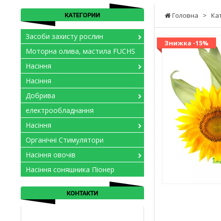
КАТЕГОРИИ
Головна
>
Ка
Засоби захисту рослин
Знижка -15%
Моторна олива, мастила FUCHS
Насіння
Насіння
Добрива
електрообладнання
Насіння
Органічні Стимулятори
Насіння овочів
Насіння соняшника Піонер
КОНТАКТИ