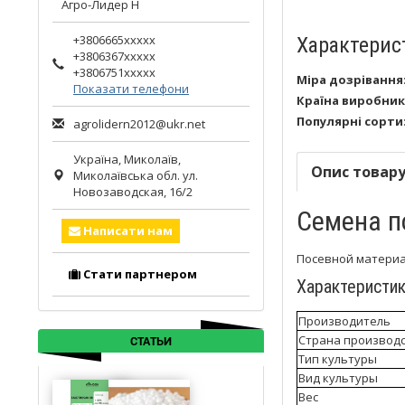
Агро-Лидер Н
+3806665xxxxx
Характерис
+3806367xxxxx
+3806751xxxxx
Міра дозрівання
Показати телефони
Країна виробник
Популярні сорти
agrolidern2012@ukr.net
Україна,
Миколаїв
,
Опис товар
Миколаївська обл.
ул.
Новозаводская, 16/2
Семена п
Написати нам
Посевной материа
Стати партнером
Характеристи
Производитель
Страна производ
СТАТЬИ
Тип культуры
Вид культуры
Вес