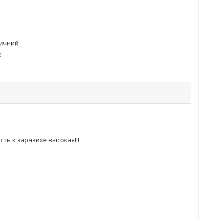
ичний
к
ь к заразихе высокая!!!