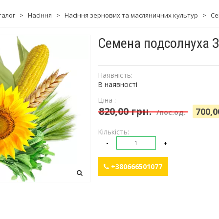
талог
>
Насіння
>
Насіння зернових та масляничних культур
>
Се
Семена подсолнуха 
Наявність:
В наявності
Ціна :
820,00 грн.
700,0
/пос.од.
Кількість:
-
+
+380666501077