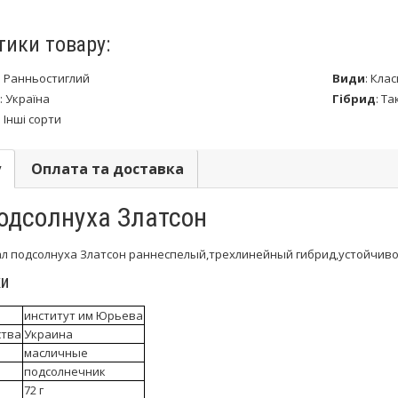
тики товару:
:
Ранньостиглий
Види
:
Клас
:
Україна
Гібрид
:
Та
:
Інші сорти
у
Оплата та доставка
одсолнуха Златсон
л подсолнуха Златсон раннеспелый,трехлинейный гибрид,устойчивост
ки
институт им Юрьева
ства
Украина
масличные
подсолнечник
72 г