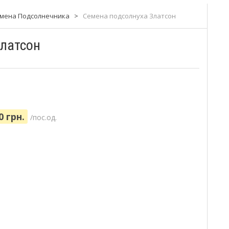
мена Подсолнечника
>
Семена подсолнуха Златсон
Златсон
0 грн.
/пос.од.