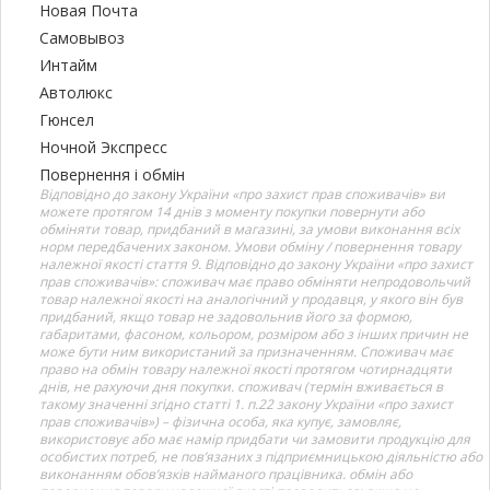
Новая Почта
Самовывоз
Интайм
Автолюкс
Гюнсел
Ночной Экспресс
Повернення і обмін
Відповідно до закону України «про захист прав споживачів» ви
можете протягом 14 днів з моменту покупки повернути або
обміняти товар, придбаний в магазині, за умови виконання всіх
норм передбачених законом. Умови обміну / повернення товару
належної якості стаття 9. Відповідно до закону України «про захист
прав споживачів»: споживач має право обміняти непродовольчий
товар належної якості на аналогічний у продавця, у якого він був
придбаний, якщо товар не задовольнив його за формою,
габаритами, фасоном, кольором, розміром або з інших причин не
може бути ним використаний за призначенням. Споживач має
право на обмін товару належної якості протягом чотирнадцяти
днів, не рахуючи дня покупки. споживач (термін вживається в
такому значенні згідно статті 1. п.22 закону України «про захист
прав споживачів») – фізична особа, яка купує, замовляє,
використовує або має намір придбати чи замовити продукцію для
особистих потреб, не пов’язаних з підприємницькою діяльністю або
виконанням обов’язків найманого працівника. обмін або