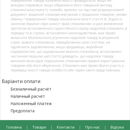
повернення товару належної якості провадиться: якщо не
використовувався; якщо збережено його товарний вигляд,
споживчі властивості, пломби, ярлики; на підставі розрахунковий
документ, виданий споживачеві разом з проданим товаром. умови
обміну / повернення товару неналежної якості стаття 8. Згідно із
законом України «про захист прав споживачів»: в разі виявлення
протягом встановленого гарантійного строку недоліків споживач, в
порядку та в строки, встановлені законодавством, має право
вимагати безоплатного усунення недоліків товару в розумний
строк. вимоги споживача, передбачених цією статтею, не
підлягають задоволенню, якщо продавець, виробник
(підприємство, що задовольняє вимоги споживача, встановлені
частиною першою цієї статті) доведуть, що недоліки товару
виникли внаслідок порушення споживачем правил користування
товаром або його зберігання. Споживач має право брати участь у
перевірці якості товару особисто або через свого представника.
Варіанти оплати
Безналичный расчёт
Наличный расчёт
Наложенный платеж
Предоплата
Головна
|
Товари
|
Контакти
|
Про нас
|
Відгуки