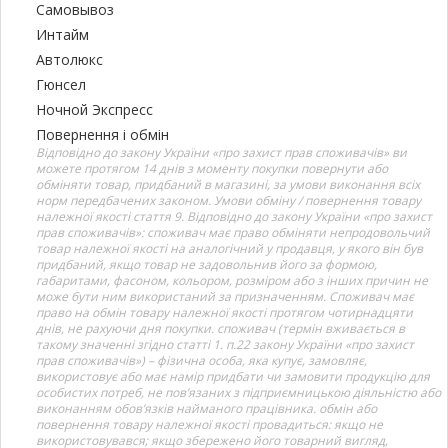
Самовывоз
Интайм
Автолюкс
Гюнсел
Ночной Экспресс
Повернення і обмін
Відповідно до закону України «про захист прав споживачів» ви
можете протягом 14 днів з моменту покупки повернути або
обміняти товар, придбаний в магазині, за умови виконання всіх
норм передбачених законом. Умови обміну / повернення товару
належної якості стаття 9. Відповідно до закону України «про захист
прав споживачів»: споживач має право обміняти непродовольчий
товар належної якості на аналогічний у продавця, у якого він був
придбаний, якщо товар не задовольнив його за формою,
габаритами, фасоном, кольором, розміром або з інших причин не
може бути ним використаний за призначенням. Споживач має
право на обмін товару належної якості протягом чотирнадцяти
днів, не рахуючи дня покупки. споживач (термін вживається в
такому значенні згідно статті 1. п.22 закону України «про захист
прав споживачів») – фізична особа, яка купує, замовляє,
використовує або має намір придбати чи замовити продукцію для
особистих потреб, не пов’язаних з підприємницькою діяльністю або
виконанням обов’язків найманого працівника. обмін або
повернення товару належної якості провадиться: якщо не
використовувався; якщо збережено його товарний вигляд,