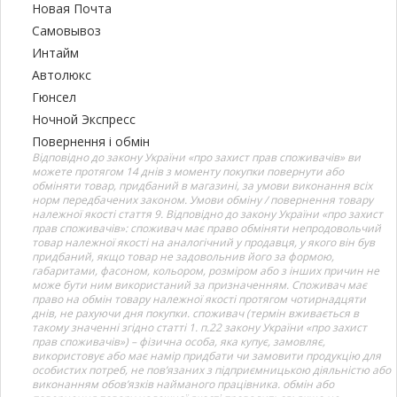
Новая Почта
Самовывоз
Интайм
Автолюкс
Гюнсел
Ночной Экспресс
Повернення і обмін
Відповідно до закону України «про захист прав споживачів» ви
можете протягом 14 днів з моменту покупки повернути або
обміняти товар, придбаний в магазині, за умови виконання всіх
норм передбачених законом. Умови обміну / повернення товару
належної якості стаття 9. Відповідно до закону України «про захист
прав споживачів»: споживач має право обміняти непродовольчий
товар належної якості на аналогічний у продавця, у якого він був
придбаний, якщо товар не задовольнив його за формою,
габаритами, фасоном, кольором, розміром або з інших причин не
може бути ним використаний за призначенням. Споживач має
право на обмін товару належної якості протягом чотирнадцяти
днів, не рахуючи дня покупки. споживач (термін вживається в
такому значенні згідно статті 1. п.22 закону України «про захист
прав споживачів») – фізична особа, яка купує, замовляє,
використовує або має намір придбати чи замовити продукцію для
особистих потреб, не пов’язаних з підприємницькою діяльністю або
виконанням обов’язків найманого працівника. обмін або