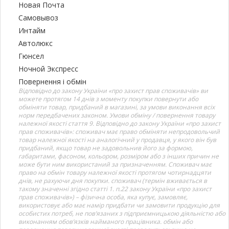
Новая Почта
Самовывоз
Интайм
Автолюкс
Гюнсел
Ночной Экспресс
Повернення і обмін
Відповідно до закону України «про захист прав споживачів» ви
можете протягом 14 днів з моменту покупки повернути або
обміняти товар, придбаний в магазині, за умови виконання всіх
норм передбачених законом. Умови обміну / повернення товару
належної якості стаття 9. Відповідно до закону України «про захист
прав споживачів»: споживач має право обміняти непродовольчий
товар належної якості на аналогічний у продавця, у якого він був
придбаний, якщо товар не задовольнив його за формою,
габаритами, фасоном, кольором, розміром або з інших причин не
може бути ним використаний за призначенням. Споживач має
право на обмін товару належної якості протягом чотирнадцяти
днів, не рахуючи дня покупки. споживач (термін вживається в
такому значенні згідно статті 1. п.22 закону України «про захист
прав споживачів») – фізична особа, яка купує, замовляє,
використовує або має намір придбати чи замовити продукцію для
особистих потреб, не пов’язаних з підприємницькою діяльністю або
виконанням обов’язків найманого працівника. обмін або