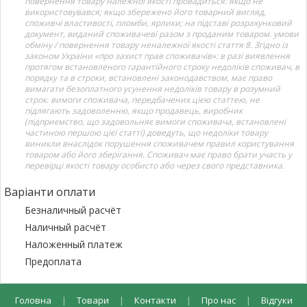
повернення товару належної якості провадиться: якщо не
використовувався; якщо збережено його товарний вигляд,
споживчі властивості, пломби, ярлики; на підставі розрахунковий
документ, виданий споживачеві разом з проданим товаром. умови
обміну / повернення товару неналежної якості стаття 8. Згідно із
законом України «про захист прав споживачів»: в разі виявлення
протягом встановленого гарантійного строку недоліків споживач, в
порядку та в строки, встановлені законодавством, має право
вимагати безоплатного усунення недоліків товару в розумний
строк. вимоги споживача, передбачених цією статтею, не
підлягають задоволенню, якщо продавець, виробник
(підприємство, що задовольняє вимоги споживача, встановлені
частиною першою цієї статті) доведуть, що недоліки товару
виникли внаслідок порушення споживачем правил користування
товаром або його зберігання. Споживач має право брати участь у
перевірці якості товару особисто або через свого представника.
Варіанти оплати
Безналичный расчёт
Наличный расчёт
Наложенный платеж
Предоплата
Головна
|
Товари
|
Контакти
|
Про нас
|
Відгуки