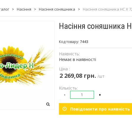
талог
>
Насіння
>
Насіння соняшника
>
Насіння соняшника НС Х 
Насіння соняшника Н
Код товару:
7443
Наявність:
Немає в наявності
Ціна :
2 269,08 грн.
/шт
Кількість:
-
+
Повідомити про наявність