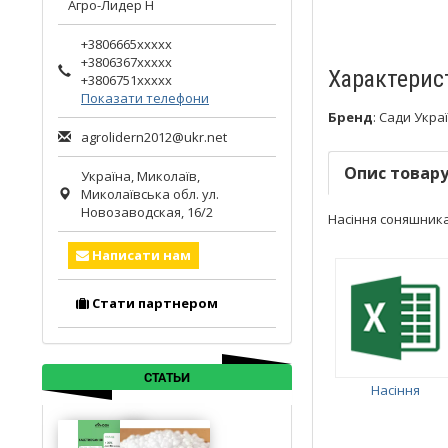
Агро-Лидер Н
+3806665xxxxx
+3806367xxxxx
Характерис
+3806751xxxxx
Показати телефони
Бренд
:
Сади Укра
agrolidern2012@ukr.net
Опис товар
Україна,
Миколаїв
,
Миколаївська обл.
ул.
Новозаводская, 16/2
Насіння соняшника 
Написати нам
Стати партнером
СТАТЬИ
Насіння