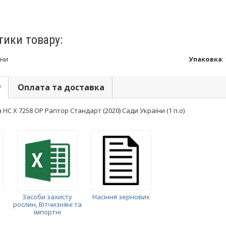
тики товару:
їни
Упаковка
:
у
Оплата та доставка
НС Х 7258 ОР Раптор Стандарт (2020) Сади України (1 п.о)
Засоби захисту
Насіння зернових
рослин, Вітчизняні та
імпортні