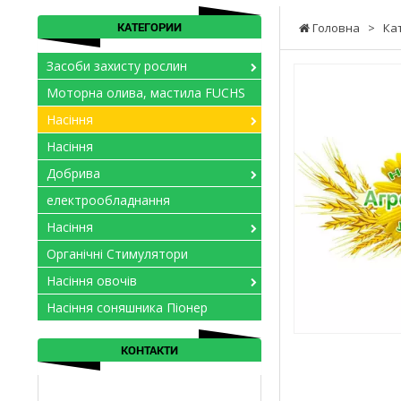
КАТЕГОРИИ
Головна
>
Ка
Засоби захисту рослин
Моторна олива, мастила FUCHS
Насіння
Насіння
Добрива
електрообладнання
Насіння
Органічні Стимулятори
Насіння овочів
Насіння соняшника Піонер
КОНТАКТИ