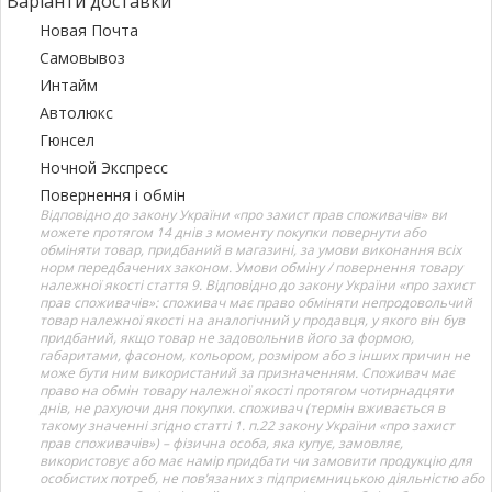
Варіанти доставки
Новая Почта
Самовывоз
Интайм
Автолюкс
Гюнсел
Ночной Экспресс
Повернення і обмін
Відповідно до закону України «про захист прав споживачів» ви
можете протягом 14 днів з моменту покупки повернути або
обміняти товар, придбаний в магазині, за умови виконання всіх
норм передбачених законом. Умови обміну / повернення товару
належної якості стаття 9. Відповідно до закону України «про захист
прав споживачів»: споживач має право обміняти непродовольчий
товар належної якості на аналогічний у продавця, у якого він був
придбаний, якщо товар не задовольнив його за формою,
габаритами, фасоном, кольором, розміром або з інших причин не
може бути ним використаний за призначенням. Споживач має
право на обмін товару належної якості протягом чотирнадцяти
днів, не рахуючи дня покупки. споживач (термін вживається в
такому значенні згідно статті 1. п.22 закону України «про захист
прав споживачів») – фізична особа, яка купує, замовляє,
використовує або має намір придбати чи замовити продукцію для
особистих потреб, не пов’язаних з підприємницькою діяльністю або