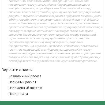
виконанням обов’язків найманого працівника. обмін або
повернення товару належної якості провадиться: якщо не
використовувався; якщо збережено його товарний вигляд,
споживчі властивості, пломби, ярлики; на підставі розрахунковий
документ, виданий споживачеві разом з проданим товаром. умови
обміну / повернення товару неналежної якості стаття 8. Згідно із
законом України «про захист прав споживачів»: в разі виявлення
протягом встановленого гарантійного строку недоліків споживач, в
порядку та в строки, встановлені законодавством, має право
вимагати безоплатного усунення недоліків товару в розумний
строк. вимоги споживача, передбачених цією статтею, не
підлягають задоволенню, якщо продавець, виробник
(підприємство, що задовольняє вимоги споживача, встановлені
частиною першою цієї статті) доведуть, що недоліки товару
виникли внаслідок порушення споживачем правил користування
товаром або його зберігання. Споживач має право брати участь у
перевірці якості товару особисто або через свого представника.
Варіанти оплати
Безналичный расчёт
Наличный расчёт
Наложенный платеж
Предоплата