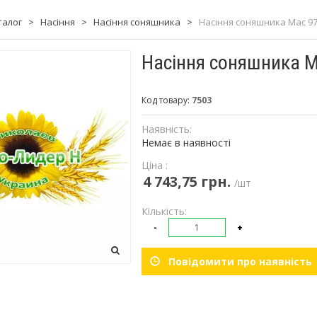
талог
>
Насіння
>
Насіння соняшника
>
Насіння соняшника Мас 9
Насіння соняшника М
Код товару:
7503
Наявність:
Немає в наявності
Ціна :
4 743,75 грн.
/шт
Кількість:
-
+
Повідомити про наявність