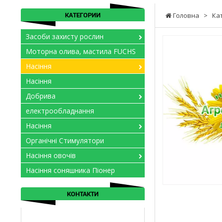
КАТЕГОРИИ
Головна
>
Ка
Засоби захисту рослин
Моторна олива, мастила FUCHS
Насіння
Насіння
Добрива
електрообладнання
Насіння
Органічні Стимулятори
Насіння овочів
Насіння соняшника Піонер
КОНТАКТИ