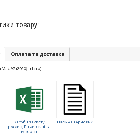
тики товару:
у
Оплата та доставка
ас 97 (2020) - (1 п.о)
Засоби захисту
Насіння зернових
рослин, Вітчизняні та
імпортні