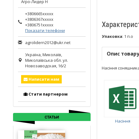
Агро-Лидер Н
+3806665xxxxx
+3806367xxxxx
Характерис
+3806751xxxxx
Показати телефони
Упаковка
:
1 п.о
agrolidern2012@ukr.net
Опис товар
Україна,
Миколаїв
,
Миколаївська обл.
ул.
Новозаводская, 16/2
Насіння соняшника М
Написати нам
Стати партнером
СТАТЬИ
Насіння