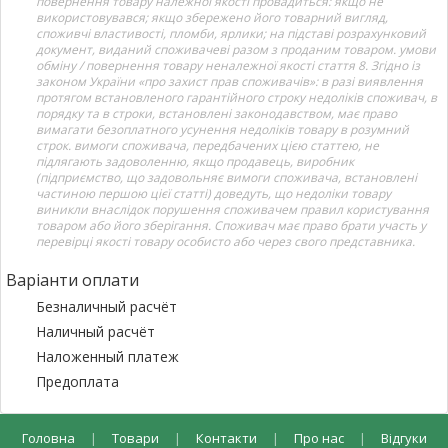
повернення товару належної якості провадиться: якщо не
використовувався; якщо збережено його товарний вигляд,
споживчі властивості, пломби, ярлики; на підставі розрахунковий
документ, виданий споживачеві разом з проданим товаром. умови
обміну / повернення товару неналежної якості стаття 8. Згідно із
законом України «про захист прав споживачів»: в разі виявлення
протягом встановленого гарантійного строку недоліків споживач, в
порядку та в строки, встановлені законодавством, має право
вимагати безоплатного усунення недоліків товару в розумний
строк. вимоги споживача, передбачених цією статтею, не
підлягають задоволенню, якщо продавець, виробник
(підприємство, що задовольняє вимоги споживача, встановлені
частиною першою цієї статті) доведуть, що недоліки товару
виникли внаслідок порушення споживачем правил користування
товаром або його зберігання. Споживач має право брати участь у
перевірці якості товару особисто або через свого представника.
Варіанти оплати
Безналичный расчёт
Наличный расчёт
Наложенный платеж
Предоплата
Головна
|
Товари
|
Контакти
|
Про нас
|
Відгуки