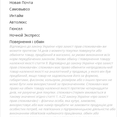
Новая Почта
Самовывоз
Интайм
Автолюкс
Гюнсел
Ночной Экспресс
Повернення і обмін
Відповідно до закону України «про захист прав споживачів» ви
можете протягом 14 днів з моменту покупки повернути або
обміняти товар, придбаний в магазині, за умови виконання всіх
норм передбачених законом. Умови обміну / повернення товару
належної якості стаття 9. Відповідно до закону України «про захист
прав споживачів»: споживач має право обміняти непродовольчий
товар належної якості на аналогічний у продавця, у якого він був
придбаний, якщо товар не задовольнив його за формою,
габаритами, фасоном, кольором, розміром або з інших причин не
може бути ним використаний за призначенням. Споживач має
право на обмін товару належної якості протягом чотирнадцяти
днів, не рахуючи дня покупки. споживач (термін вживається в
такому значенні згідно статті 1. п.22 закону України «про захист
прав споживачів») – фізична особа, яка купує, замовляє,
використовує або має намір придбати чи замовити продукцію для
особистих потреб, не пов’язаних з підприємницькою діяльністю або
виконанням обов’язків найманого працівника. обмін або