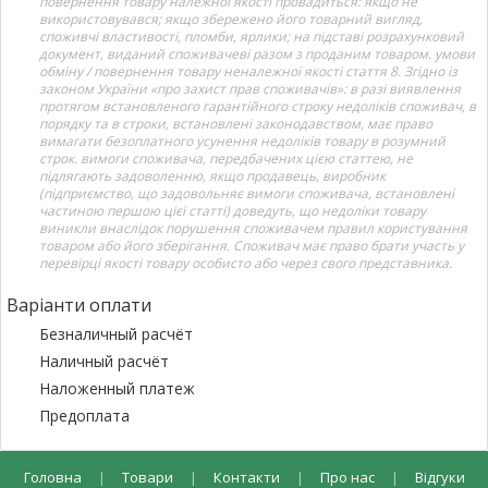
повернення товару належної якості провадиться: якщо не
використовувався; якщо збережено його товарний вигляд,
споживчі властивості, пломби, ярлики; на підставі розрахунковий
документ, виданий споживачеві разом з проданим товаром. умови
обміну / повернення товару неналежної якості стаття 8. Згідно із
законом України «про захист прав споживачів»: в разі виявлення
протягом встановленого гарантійного строку недоліків споживач, в
порядку та в строки, встановлені законодавством, має право
вимагати безоплатного усунення недоліків товару в розумний
строк. вимоги споживача, передбачених цією статтею, не
підлягають задоволенню, якщо продавець, виробник
(підприємство, що задовольняє вимоги споживача, встановлені
частиною першою цієї статті) доведуть, що недоліки товару
виникли внаслідок порушення споживачем правил користування
товаром або його зберігання. Споживач має право брати участь у
перевірці якості товару особисто або через свого представника.
Варіанти оплати
Безналичный расчёт
Наличный расчёт
Наложенный платеж
Предоплата
Головна
|
Товари
|
Контакти
|
Про нас
|
Відгуки