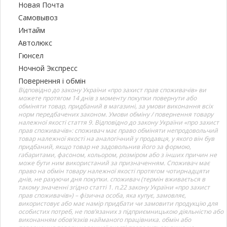
Новая Почта
Самовывоз
Интайм
Автолюкс
Гюнсел
Ночной Экспресс
Повернення і обмін
Відповідно до закону України «про захист прав споживачів» ви
можете протягом 14 днів з моменту покупки повернути або
обміняти товар, придбаний в магазині, за умови виконання всіх
норм передбачених законом. Умови обміну / повернення товару
належної якості стаття 9. Відповідно до закону України «про захист
прав споживачів»: споживач має право обміняти непродовольчий
товар належної якості на аналогічний у продавця, у якого він був
придбаний, якщо товар не задовольнив його за формою,
габаритами, фасоном, кольором, розміром або з інших причин не
може бути ним використаний за призначенням. Споживач має
право на обмін товару належної якості протягом чотирнадцяти
днів, не рахуючи дня покупки. споживач (термін вживається в
такому значенні згідно статті 1. п.22 закону України «про захист
прав споживачів») – фізична особа, яка купує, замовляє,
використовує або має намір придбати чи замовити продукцію для
особистих потреб, не пов’язаних з підприємницькою діяльністю або
виконанням обов’язків найманого працівника. обмін або